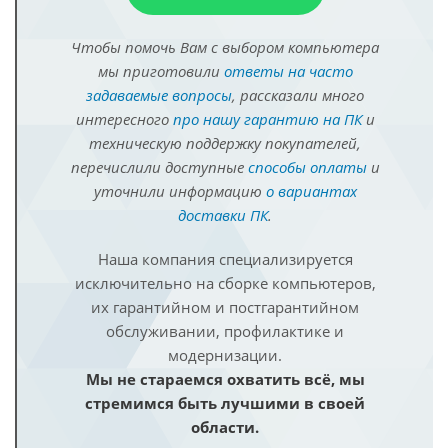
Чтобы помочь Вам с выбором компьютера
мы приготовили
ответы на часто
задаваемые вопросы
, рассказали много
интересного
про нашу гарантию на ПК
и
техническую поддержку покупателей,
перечислили доступные
способы оплаты
и
уточнили информацию
о вариантах
доставки ПК
.
Наша компания специализируется
исключительно на сборке компьютеров,
их гарантийном и постгарантийном
обслуживании, профилактике и
модернизации.
Мы не стараемся охватить всё, мы
стремимся быть лучшими в своей
области.