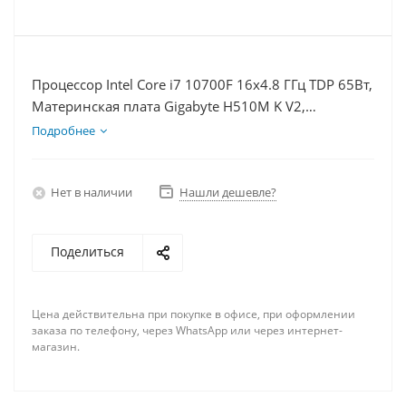
Процессор Intel Core i7 10700F 16x4.8 ГГц TDP 65Вт,
Материнская плата Gigabyte H510M K V2,
Видеокарта RTX 4070 12Гб, Память DDR4 64Gb,
Подробнее
Диски SSD 500Гб + HDD 2Тб, БП 750Вт
Нет в наличии
Нашли дешевле?
Поделиться
Цена действительна при покупке в офисе, при оформлении
заказа по телефону, через WhatsApp или через интернет-
магазин.