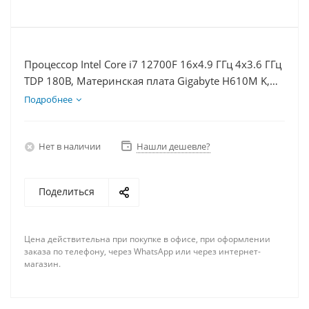
Процессор Intel Core i7 12700F 16x4.9 ГГц 4x3.6 ГГц
TDP 180В, Материнская плата Gigabyte H610M K,
Видеокарта RX 6700 10Гб, Память DDR4 64Gb,
Подробнее
Диски SSD 1000Гб + HDD 2Тб, БП 750Вт
Нет в наличии
Нашли дешевле?
Поделиться
Цена действительна при покупке в офисе, при оформлении
заказа по телефону, через WhatsApp или через интернет-
магазин.