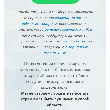
Чтобы помочь Вам с выбором компьютера
мы приготовили
ответы на часто
задаваемые вопросы
, рассказали много
интересного
про нашу гарантию на ПК
и
техническую поддержку покупателей,
перечислили доступные
способы оплаты
и
уточнили информацию
о вариантах
доставки ПК
.
Наша компания специализируется
исключительно на сборке компьютеров,
их гарантийном и постгарантийном
обслуживании, профилактике и
модернизации.
Мы не стараемся охватить всё, мы
стремимся быть лучшими в своей
области.