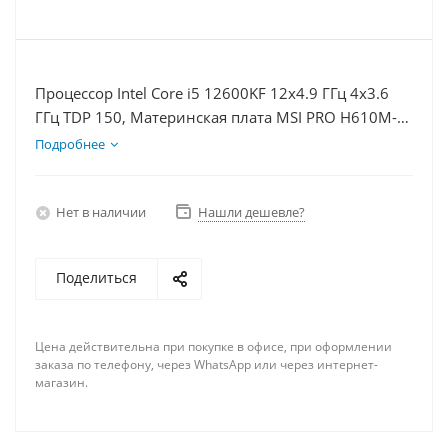
Процессор Intel Core i5 12600KF 12x4.9 ГГц 4x3.6
ГГц TDP 150, Материнская плата MSI PRO H610M-E,
Видеокарта RTX 4070 12Гб, Память DDR4 64Gb,
Подробнее
Диски SSD 1000Гб + HDD 2Тб, БП 750Вт
Нет в наличии
Нашли дешевле?
Поделиться
Цена действительна при покупке в офисе, при оформлении
заказа по телефону, через WhatsApp или через интернет-
магазин.