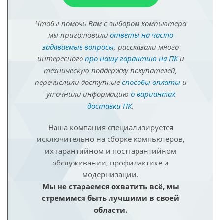
Чтобы помочь Вам с выбором компьютера
мы приготовили
ответы на часто
задаваемые вопросы
, рассказали много
интересного
про нашу гарантию на ПК
и
техническую поддержку покупателей,
перечислили доступные
способы оплаты
и
уточнили информацию
о вариантах
доставки ПК
.
Наша компания специализируется
исключительно на сборке компьютеров,
их гарантийном и постгарантийном
обслуживании, профилактике и
модернизации.
Мы не стараемся охватить всё, мы
стремимся быть лучшими в своей
области.