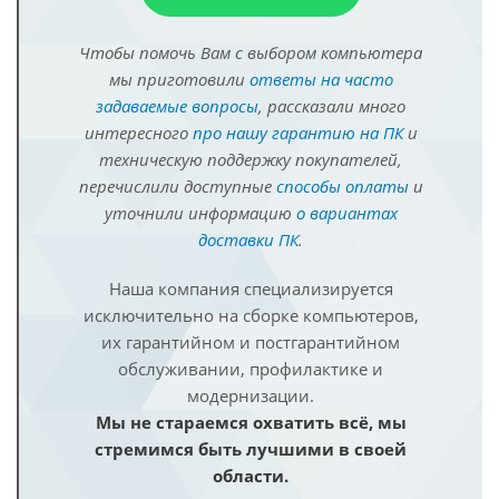
Чтобы помочь Вам с выбором компьютера
мы приготовили
ответы на часто
задаваемые вопросы
, рассказали много
интересного
про нашу гарантию на ПК
и
техническую поддержку покупателей,
перечислили доступные
способы оплаты
и
уточнили информацию
о вариантах
доставки ПК
.
Наша компания специализируется
исключительно на сборке компьютеров,
их гарантийном и постгарантийном
обслуживании, профилактике и
модернизации.
Мы не стараемся охватить всё, мы
стремимся быть лучшими в своей
области.