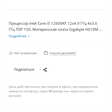
Процессор Intel Core i5 12600KF 12x4.9 ГГц 4x3.6
ГГц TDP 150, Материнская плата Gigabyte H610M K,
Видеокарта RTX 3060Ti 8Гб, Память DDR4 64Gb,
Подробнее
Диски SSD 1000Гб, БП 750Вт
Нет в наличии
Нашли дешевле?
Поделиться
Цена действительна при покупке в офисе, при оформлении
заказа по телефону, через WhatsApp или через интернет-
магазин.