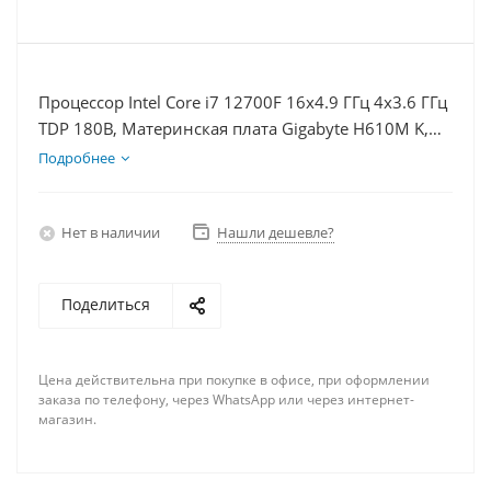
Процессор Intel Core i7 12700F 16x4.9 ГГц 4x3.6 ГГц
TDP 180В, Материнская плата Gigabyte H610M K,
Видеокарта RTX 3060Ti 8Гб, Память DDR4 64Gb,
Подробнее
Диски SSD 1000Гб + HDD 1Тб, БП 750Вт
Нет в наличии
Нашли дешевле?
Поделиться
Цена действительна при покупке в офисе, при оформлении
заказа по телефону, через WhatsApp или через интернет-
магазин.