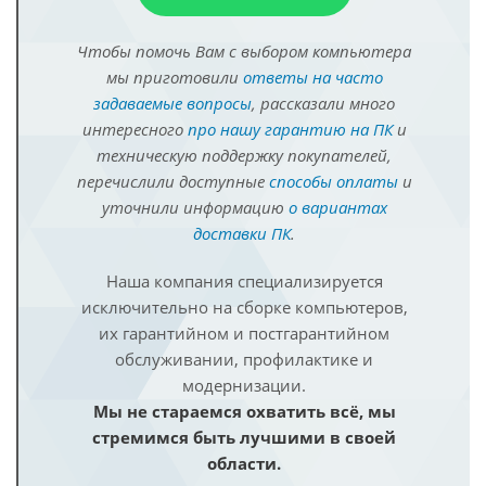
Чтобы помочь Вам с выбором компьютера
мы приготовили
ответы на часто
задаваемые вопросы
, рассказали много
интересного
про нашу гарантию на ПК
и
техническую поддержку покупателей,
перечислили доступные
способы оплаты
и
уточнили информацию
о вариантах
доставки ПК
.
Наша компания специализируется
исключительно на сборке компьютеров,
их гарантийном и постгарантийном
обслуживании, профилактике и
модернизации.
Мы не стараемся охватить всё, мы
стремимся быть лучшими в своей
области.