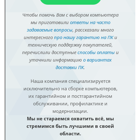
Чтобы помочь Вам с выбором компьютера
мы приготовили
ответы на часто
задаваемые вопросы
, рассказали много
интересного
про нашу гарантию на ПК
и
техническую поддержку покупателей,
перечислили доступные
способы оплаты
и
уточнили информацию
о вариантах
доставки ПК
.
Наша компания специализируется
исключительно на сборке компьютеров,
их гарантийном и постгарантийном
обслуживании, профилактике и
модернизации.
Мы не стараемся охватить всё, мы
стремимся быть лучшими в своей
области.