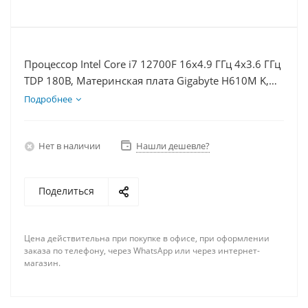
Процессор Intel Core i7 12700F 16x4.9 ГГц 4x3.6 ГГц
TDP 180В, Материнская плата Gigabyte H610M K,
Видеокарта RTX 3060Ti 8Гб, Память DDR4 32Gb,
Подробнее
Диски SSD 1000Гб, БП 750Вт
Нет в наличии
Нашли дешевле?
Поделиться
Цена действительна при покупке в офисе, при оформлении
заказа по телефону, через WhatsApp или через интернет-
магазин.