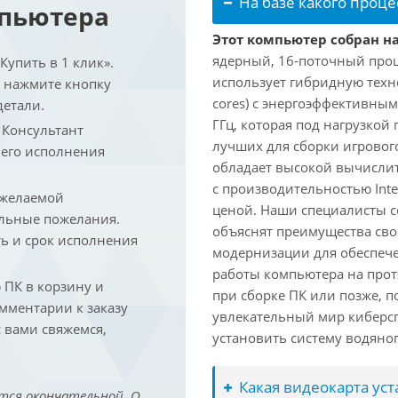
На базе какого проце
мпьютера
Этот компьютер собран на 
ядерный, 16-поточный проце
упить в 1 клик».
использует гибридную техн
и нажмите кнопку
cores) с энергоэффективными
детали.
ГГц, которая под нагрузкой 
. Консультант
лучших для сборки игрового
 его исполнения
обладает высокой вычислит
с производительностью Inte
 желаемой
ценой. Наши специалисты с
льные пожелания.
объяснят преимущества св
ть и срок исполнения
модернизации для обеспеч
работы компьютера на прот
ПК в корзину и
при сборке ПК или позже, п
омментарии к заказу
увлекательный мир киберс
 вами свяжемся,
установить систему водяно
Какая видеокарта ус
тся окончательной. О