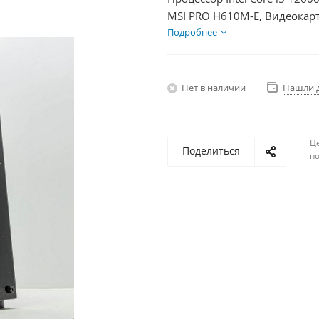
MSI PRO H610M-E, Видеокарт
1000Гб, БП 750Вт
Подробнее
Нет в наличии
Нашли 
Ц
Поделиться
по