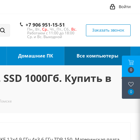
Войти
+7 906 951-15-51
Пн., Вт.,
Ср.
, Чт., Пт., Сб.,
Вс.
Заказать звонок
Работаем с 11:00 до 18:00
Ср. и Вс. Выходной
Домашние ПК
Все компьютеры
0
 SSD 1000Гб. Купить в
0
 Томске
0KF 12x4.9 ГГц 4x3.6 ГГц TDP 150, Материнская плата