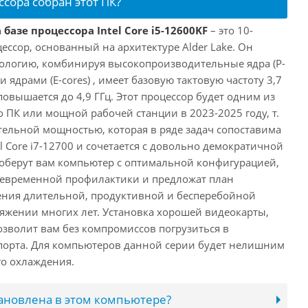
ссора собран этот ПК?
базе процессора Intel Core i5-12600KF
– это 10-
ссор, основанный на архитектуре Alder Lake. Он
ологию, комбинируя высокопроизводительные ядра (P-
 ядрами (E-cores) , имеет базовую тактовую частоту 3,7
повышается до 4,9 ГГц. Этот процессор будет одним из
 ПК или мощной рабочей станции в 2023-2025 году, т.
ельной мощностью, которая в ряде задач сопоставима
l Core i7-12700 и сочетается с довольно демократичной
оберут вам компьютер с оптимальной конфигурацией,
оевременной профилактики и предложат план
ения длительной, продуктивной и бесперебойной
яжении многих лет. Установка хорошей видеокарты,
озволит вам без компромиссов погрузиться в
порта. Для компьютеров данной серии будет нелишним
го охлаждения.
тановлена в этом компьютере?