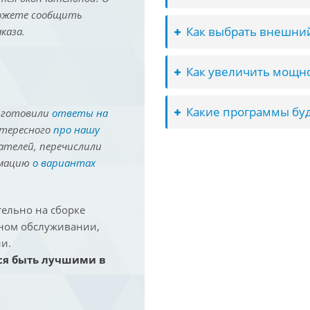
можете сообщить
Как выбрать внешний
каза.
Как увеличить мощно
Какие программы буд
иготовили
ответы на
нтересного
про нашу
ателей, перечислили
рмацию
о вариантах
ельно на сборке
йном обслуживании,
и.
ся быть лучшими в