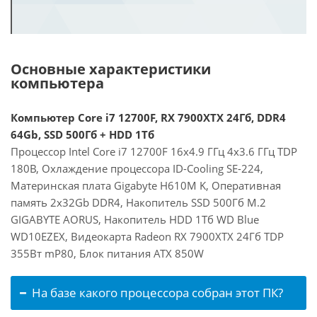
Основные характеристики
компьютера
Компьютер Core i7 12700F, RX 7900XTX 24Гб, DDR4
64Gb, SSD 500Гб + HDD 1Тб
Процессор Intel Core i7 12700F 16x4.9 ГГц 4x3.6 ГГц TDP
180В, Охлаждение процессора ID-Cooling SE-224,
Материнская плата Gigabyte H610M K, Оперативная
память 2x32Gb DDR4, Накопитель SSD 500Гб M.2
GIGABYTE AORUS, Накопитель HDD 1Тб WD Blue
WD10EZEX, Видеокарта Radeon RX 7900XTX 24Гб TDP
355Вт mP80, Блок питания ATX 850W
На базе какого процессора собран этот ПК?