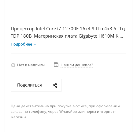
Процессор Intel Core i7 12700F 16x4.9 ГГц 4x3.6 ГГц
TDP 180В, Материнская плата Gigabyte H610M K,
Видеокарта RX 7900XTX 24Гб, Память DDR4 64Gb,
Подробнее
Диски SSD 500Гб + HDD 1Тб, БП 850Вт
Нет в наличии
Нашли дешевле?
Поделиться
Цена действительна при покупке в офисе, при оформлении
заказа по телефону, через WhatsApp или через интернет-
магазин.