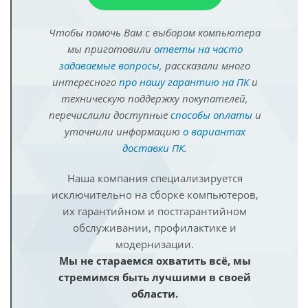
Чтобы помочь Вам с выбором компьютера
мы приготовили
ответы на часто
задаваемые вопросы
, рассказали много
интересного
про нашу гарантию на ПК
и
техническую поддержку покупателей,
перечислили доступные
способы оплаты
и
уточнили информацию
о вариантах
доставки ПК
.
Наша компания специализируется
исключительно на сборке компьютеров,
их гарантийном и постгарантийном
обслуживании, профилактике и
модернизации.
Мы не стараемся охватить всё, мы
стремимся быть лучшими в своей
области.