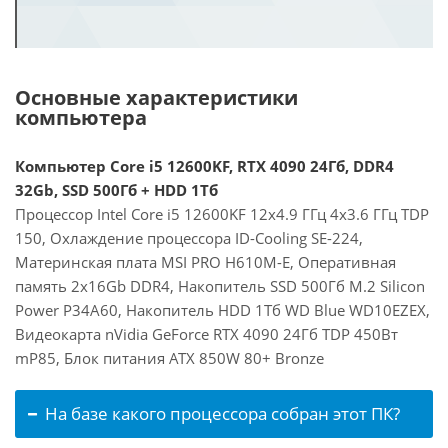
Основные характеристики
компьютера
Компьютер Core i5 12600KF, RTX 4090 24Гб, DDR4
32Gb, SSD 500Гб + HDD 1Тб
Процессор Intel Core i5 12600KF 12x4.9 ГГц 4x3.6 ГГц TDP
150, Охлаждение процессора ID-Cooling SE-224,
Материнская плата MSI PRO H610M-E, Оперативная
память 2x16Gb DDR4, Накопитель SSD 500Гб M.2 Silicon
Power P34A60, Накопитель HDD 1Тб WD Blue WD10EZEX,
Видеокарта nVidia GeForce RTX 4090 24Гб TDP 450Вт
mP85, Блок питания ATX 850W 80+ Bronze
На базе какого процессора собран этот ПК?