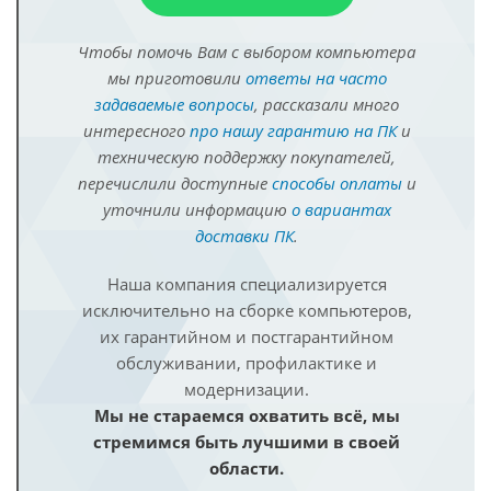
Чтобы помочь Вам с выбором компьютера
мы приготовили
ответы на часто
задаваемые вопросы
, рассказали много
интересного
про нашу гарантию на ПК
и
техническую поддержку покупателей,
перечислили доступные
способы оплаты
и
уточнили информацию
о вариантах
доставки ПК
.
Наша компания специализируется
исключительно на сборке компьютеров,
их гарантийном и постгарантийном
обслуживании, профилактике и
модернизации.
Мы не стараемся охватить всё, мы
стремимся быть лучшими в своей
области.