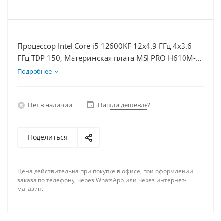
Процессор Intel Core i5 12600KF 12x4.9 ГГц 4x3.6
ГГц TDP 150, Материнская плата MSI PRO H610M-E,
Видеокарта RTX 4090 24Гб, Память DDR4 32Gb,
Подробнее
Диски SSD 500Гб + HDD 1Тб, БП 850Вт
Нет в наличии
Нашли дешевле?
Поделиться
Цена действительна при покупке в офисе, при оформлении
заказа по телефону, через WhatsApp или через интернет-
магазин.