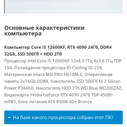
Основные характеристики
компьютера
Компьютер Core i5 12600KF, RTX 4090 24Гб, DDR4
32Gb, SSD 500Гб + HDD 2Тб
Процессор Intel Core i5 12600KF 12x4.9 ГГц 4x3.6 ГГц TDP
150, Охлаждение процессора ID-Cooling SE-224,
Материнская плата MSI PRO H610M-E, Оперативная
память 2x16Gb DDR4, Накопитель SSD 500Гб M.2 Silicon
Power P34A60, Накопитель HDD 2Тб WD Blue WD20EZAZ,
Видеокарта nVidia GeForce RTX 4090 24Гб TDP 450Вт
mP85, Блок питания ATX 850W 80+ Bronze
На базе какого процессора собран этот ПК?