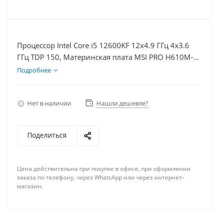
Процессор Intel Core i5 12600KF 12x4.9 ГГц 4x3.6
ГГц TDP 150, Материнская плата MSI PRO H610M-E,
Видеокарта RTX 4090 24Гб, Память DDR4 32Gb,
Подробнее
Диски SSD 500Гб + HDD 2Тб, БП 850Вт
Нет в наличии
Нашли дешевле?
Поделиться
Цена действительна при покупке в офисе, при оформлении
заказа по телефону, через WhatsApp или через интернет-
магазин.