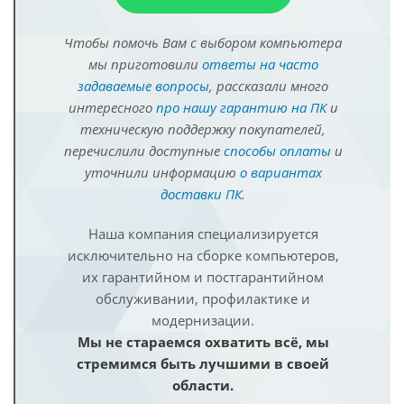
Чтобы помочь Вам с выбором компьютера
мы приготовили
ответы на часто
задаваемые вопросы
, рассказали много
интересного
про нашу гарантию на ПК
и
техническую поддержку покупателей,
перечислили доступные
способы оплаты
и
уточнили информацию
о вариантах
доставки ПК
.
Наша компания специализируется
исключительно на сборке компьютеров,
их гарантийном и постгарантийном
обслуживании, профилактике и
модернизации.
Мы не стараемся охватить всё, мы
стремимся быть лучшими в своей
области.