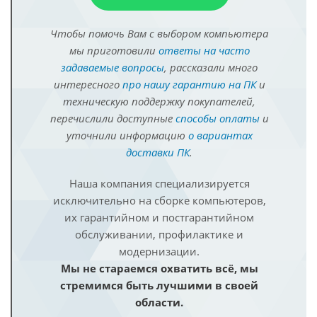
Чтобы помочь Вам с выбором компьютера
мы приготовили
ответы на часто
задаваемые вопросы
, рассказали много
интересного
про нашу гарантию на ПК
и
техническую поддержку покупателей,
перечислили доступные
способы оплаты
и
уточнили информацию
о вариантах
доставки ПК
.
Наша компания специализируется
исключительно на сборке компьютеров,
их гарантийном и постгарантийном
обслуживании, профилактике и
модернизации.
Мы не стараемся охватить всё, мы
стремимся быть лучшими в своей
области.