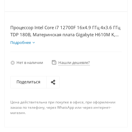
Процессор Intel Core i7 12700F 16x4.9 ГГц 4x3.6 ГГц
TDP 180В, Материнская плата Gigabyte H610M K,
Видеокарта RX 7900XT 20Гб, Память DDR4 16Gb,
Подробнее
Диски SSD 500Гб + HDD 2Тб, БП 850Вт
Нет в наличии
Нашли дешевле?
Поделиться
Цена действительна при покупке в офисе, при оформлении
заказа по телефону, через WhatsApp или через интернет-
магазин.