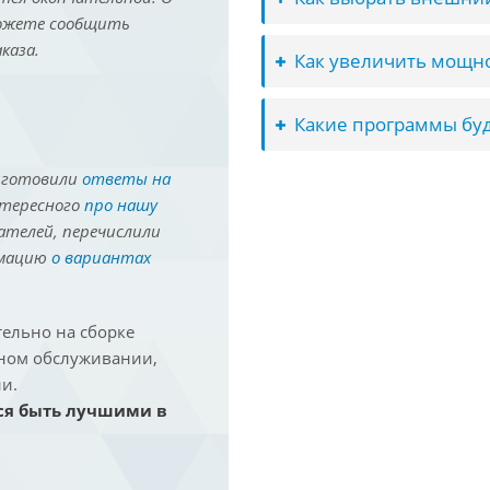
можете сообщить
каза.
Как увеличить мощно
Какие программы буд
иготовили
ответы на
нтересного
про нашу
ателей, перечислили
рмацию
о вариантах
ельно на сборке
йном обслуживании,
и.
ся быть лучшими в