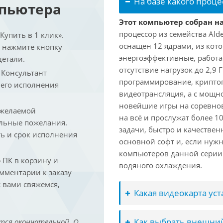
На базе какого проце
мпьютера
Этот компьютер собран на 
процессор из семейства Ald
упить в 1 клик».
оснащен 12 ядрами, из кото
и нажмите кнопку
энергоэффективные, работаю
детали.
отсутствие нагрузок до 2,9
. Консультант
программирование, криптог
 его исполнения
видеотрансляция, а с мощ
новейшие игры на соревно
 желаемой
на всё и прослужат более 
льные пожелания.
задачи, быстро и качествен
ть и срок исполнения
основной софт и, если нужн
компьютеров данной серии
ПК в корзину и
водяного охлаждения.
омментарии к заказу
 вами свяжемся,
Какая видеокарта ус
Как выбрать внешний
тся окончательной. О