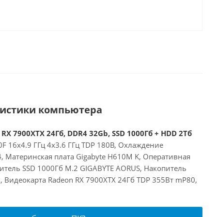
ристики компьютера
 RX 7900XTX 24Гб, DDR4 32Gb, SSD 1000Гб + HDD 2Тб
00F 16x4.9 ГГц 4x3.6 ГГц TDP 180В, Охлаждение
24, Материнская плата Gigabyte H610M K, Оперативная
итель SSD 1000Гб M.2 GIGABYTE AORUS, Накопитель
 Видеокарта Radeon RX 7900XTX 24Гб TDP 355Вт mP80,