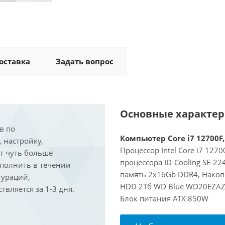
оставка
Задать вопрос
Основные характе
в по
Компьютер Core i7 12700F,
, настройку,
Процессор Intel Core i7 127
ит чуть больше
процессора ID-Cooling SE-2
ыполнить в течении
память 2x16Gb DDR4, Накоп
гураций,
HDD 2Тб WD Blue WD20EZAZ,
вляется за 1-3 дня.
Блок питания ATX 850W