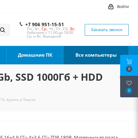
Войти
+7 906 951-15-51
Пн., Вт.,
Ср.
, Чт., Пт., Сб.,
Вс.
Заказать звонок
Работаем с 11:00 до 18:00
Ср. и Вс. Выходной
Домашние ПК
Все компьютеры
0
Gb, SSD 1000Гб + HDD
0
Тб. Купить в Томске
0F 16x4.9 ГГц 4x3.6 ГГц TDP 180В, Материнская плата