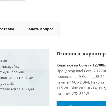
оставка
Задать вопрос
Основные характе
в по
Компьютер Core i7 12700F,
, настройку,
Процессор Intel Core i7 127
ит чуть больше
процессора ID-Cooling SE-2
ыполнить в течении
память 16Gb DDR4, Накопит
гураций,
1Тб WD Blue WD10EZEX, Вид
вляется за 1-3 дня.
питания ATX 850W