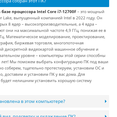
ссора собран этот ПК?
базе процессора Intel Core i7-12700F
– это мощный
er Lake, выпущенный компанией Intel в 2022 году. Он
рых 8 ядер – высокопроизводительные, а 4 ядра –
т они на максимальной частоте 4,9 ГГц, понижая ее в
 ГГц. Математическое моделирование, проектирование,
рафия, биржевая торговля, многопоточная
ной дискретной видеокартой машинное обучение и
вательном уровне – компьютеры этой серии способны
10 лет! Мы поможем выбрать конфигурацию ПК под ваши
но соберем, тщательно протестируем, установим ОС и
о, доставим и установим ПК у вас дома. Для
 будет нелишним установить хорошую систему
тановлена в этом компьютере?
 вид, подсветку и охлаждение ПК?