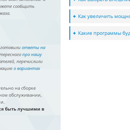
можете сообщить
каза.
Как увеличить мощно
Какие программы буд
иготовили
ответы на
нтересного
про нашу
ателей, перечислили
рмацию
о вариантах
ельно на сборке
йном обслуживании,
и.
ся быть лучшими в