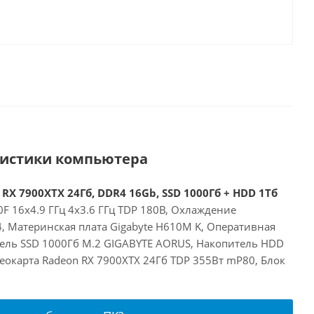
ристики компьютера
 RX 7900XTX 24Гб, DDR4 16Gb, SSD 1000Гб + HDD 1Тб
00F 16x4.9 ГГц 4x3.6 ГГц TDP 180В, Охлаждение
24, Материнская плата Gigabyte H610M K, Оперативная
ель SSD 1000Гб M.2 GIGABYTE AORUS, Накопитель HDD
еокарта Radeon RX 7900XTX 24Гб TDP 355Вт mP80, Блок