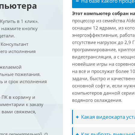
На базе какого проце
мпьютера
Этот компьютер собран на 
процессор из семейства Ald
упить в 1 клик».
оснащен 12 ядрами, из кото
и нажмите кнопку
энергоэффективные, работаю
детали.
отсутствие нагрузок до 2,9
. Консультант
программирование, криптог
 его исполнения
видеотрансляция, а с мощ
новейшие игры на соревно
 желаемой
на всё и прослужат более 
льные пожелания.
задачи, быстро и качествен
ть и срок исполнения
основной софт и, если нужн
компьютеров данной серии
ПК в корзину и
водяного охлаждения.
омментарии к заказу
 вами свяжемся,
Какая видеокарта ус
Как выбрать внешний
тся окончательной. О