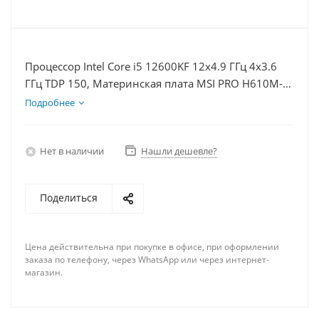
Процессор Intel Core i5 12600KF 12x4.9 ГГц 4x3.6
ГГц TDP 150, Материнская плата MSI PRO H610M-E,
Видеокарта RTX 4090 24Гб, Память DDR4 8Gb,
Подробнее
Диски SSD 1000Гб + HDD 1Тб, БП 850Вт
Нет в наличии
Нашли дешевле?
Поделиться
Цена действительна при покупке в офисе, при оформлении
заказа по телефону, через WhatsApp или через интернет-
магазин.