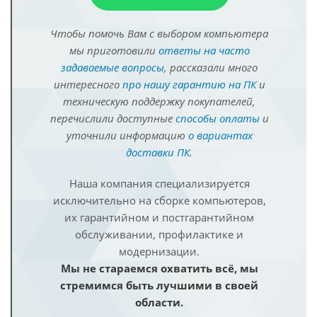
Чтобы помочь Вам с выбором компьютера
мы приготовили
ответы на часто
задаваемые вопросы
, рассказали много
интересного
про нашу гарантию на ПК
и
техническую поддержку покупателей,
перечислили доступные
способы оплаты
и
уточнили информацию
о вариантах
доставки ПК
.
Наша компания специализируется
исключительно на сборке компьютеров,
их гарантийном и постгарантийном
обслуживании, профилактике и
модернизации.
Мы не стараемся охватить всё, мы
стремимся быть лучшими в своей
области.