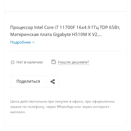
Процессор Intel Core i7 11700F 16x4.9 ГГц TDP 65Вт,
Материнская плата Gigabyte H510M K V2,
Видеокарта RX 6400 4Гб, Память DDR4 8Gb, Диски
Подробнее
SSD 120Гб + HDD 1Тб, БП 350Вт
Нет в наличии
Нашли дешевле?
Поделиться
Цена действительна при покупке в офисе, при оформлении
заказа по телефону, через WhatsApp или через интернет-
магазин.