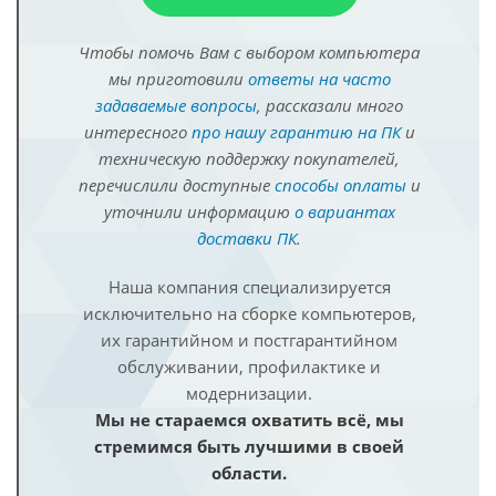
Чтобы помочь Вам с выбором компьютера
мы приготовили
ответы на часто
задаваемые вопросы
, рассказали много
интересного
про нашу гарантию на ПК
и
техническую поддержку покупателей,
перечислили доступные
способы оплаты
и
уточнили информацию
о вариантах
доставки ПК
.
Наша компания специализируется
исключительно на сборке компьютеров,
их гарантийном и постгарантийном
обслуживании, профилактике и
модернизации.
Мы не стараемся охватить всё, мы
стремимся быть лучшими в своей
области.