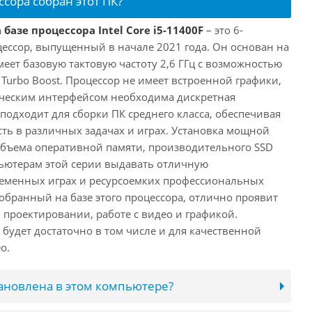
ссора собран этот ПК?
базе процессора Intel Core i5-11400F
– это 6-
ессор, выпущенный в начале 2021 года. Он основан на
имеет базовую тактовую частоту 2,6 ГГц с возможностью
е Turbo Boost. Процессор не имеет встроенной графики,
ическим интерфейсом необходима дискретная
 подходит для сборки ПК среднего класса, обеспечивая
ь в различных задачах и играх. Установка мощной
объема оперативной памяти, производительного SSD
ьютерам этой серии выдавать отличную
ременных играх и ресурсоемких профессиональных
обранный на базе этого процессора, отлично проявит
 проектировании, работе с видео и графикой.
будет достаточно в том числе и для качественной
о.
тановлена в этом компьютере?