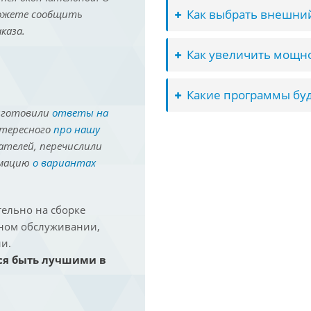
Как выбрать внешний
можете сообщить
каза.
Как увеличить мощно
Какие программы буд
иготовили
ответы на
нтересного
про нашу
ателей, перечислили
рмацию
о вариантах
ельно на сборке
йном обслуживании,
и.
ся быть лучшими в