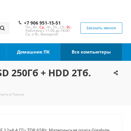
+7 906 951-15-51
Пн., Вт.,
Ср.
, Чт., Пт., Сб.,
Вс.
Заказать звонок
Работаем с 11:00 до 18:00
Ср. и Вс. Выходной
Домашние ПК
Все компьютеры
SD 250Гб + HDD 2Тб.
упить в Томске
0F 12x4.4 ГГц TDP 65Вт, Материнская плата Gigabyte