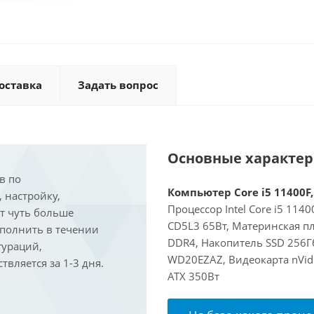
оставка
Задать вопрос
Основные характе
в по
Компьютер Core i5 11400F,
, настройку,
Процессор Intel Core i5 114
ит чуть больше
CD5L3 65Вт, Материнская пл
ыполнить в течении
DDR4, Накопитель SSD 256Г
гураций,
WD20EZAZ, Видеокарта nVidi
вляется за 1-3 дня.
ATX 350Вт