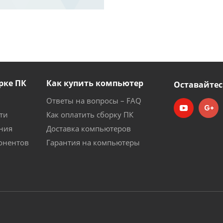
рке ПК
Как купить компьютер
Оставайтес
Ответы на вопросы – FAQ
ти
Как оплатить сборку ПК
ния
Доставка компьютеров
онентов
Гарантия на компьютеры