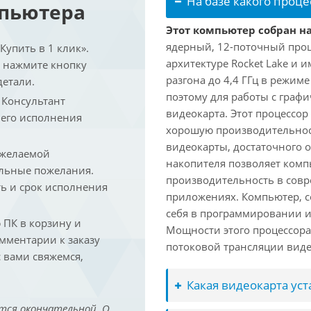
На базе какого проце
мпьютера
Этот компьютер собран на 
ядерный, 12-поточный проц
упить в 1 клик».
архитектуре Rocket Lake и 
и нажмите кнопку
разгона до 4,4 ГГц в режим
детали.
поэтому для работы с граф
. Консультант
видеокарта. Этот процессор
 его исполнения
хорошую производительност
видеокарты, достаточного 
 желаемой
накопителя позволяет комп
льные пожелания.
производительность в сов
ть и срок исполнения
приложениях. Компьютер, с
себя в программировании и
ПК в корзину и
Мощности этого процессора 
омментарии к заказу
потоковой трансляции виде
 вами свяжемся,
Какая видеокарта ус
тся окончательной. О