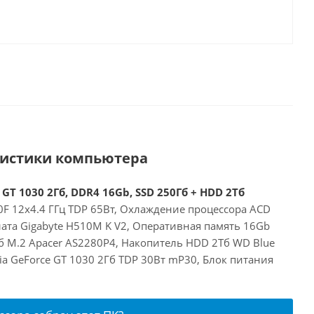
ристики компьютера
 GT 1030 2Гб, DDR4 16Gb, SSD 250Гб + HDD 2Тб
00F 12x4.4 ГГц TDP 65Вт, Охлаждение процессора ACD
ата Gigabyte H510M K V2, Оперативная память 16Gb
б M.2 Apacer AS2280P4, Накопитель HDD 2Тб WD Blue
a GeForce GT 1030 2Гб TDP 30Вт mP30, Блок питания