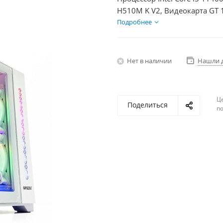
H510M K V2, Видеокарта GT 
HDD 2Тб, БП 350Вт
Подробнее
Нет в наличии
Нашли 
Ц
Поделиться
по