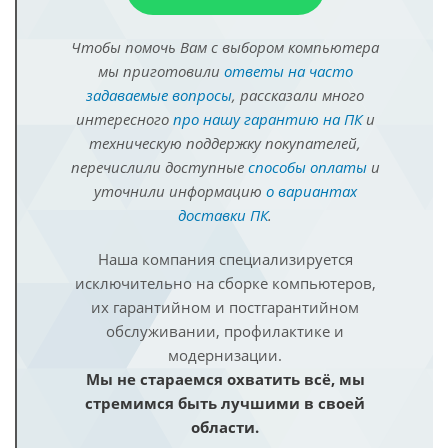
Чтобы помочь Вам с выбором компьютера
мы приготовили
ответы на часто
задаваемые вопросы
, рассказали много
интересного
про нашу гарантию на ПК
и
техническую поддержку покупателей,
перечислили доступные
способы оплаты
и
уточнили информацию
о вариантах
доставки ПК
.
Наша компания специализируется
исключительно на сборке компьютеров,
их гарантийном и постгарантийном
обслуживании, профилактике и
модернизации.
Мы не стараемся охватить всё, мы
стремимся быть лучшими в своей
области.