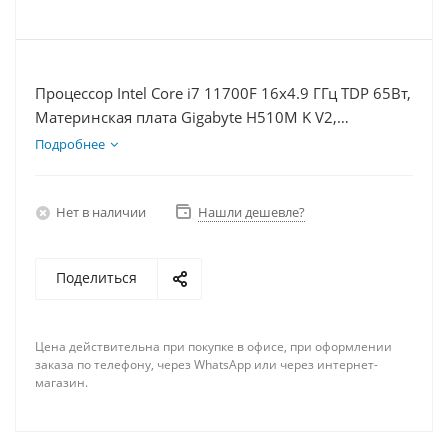
Процессор Intel Core i7 11700F 16x4.9 ГГц TDP 65Вт,
Материнская плата Gigabyte H510M K V2,
Видеокарта GTX 1650 4Гб, Память DDR4 8Gb,
Подробнее
Диски SSD 250Гб + HDD 2Тб, БП 350Вт
Нет в наличии
Нашли дешевле?
Поделиться
Цена действительна при покупке в офисе, при оформлении
заказа по телефону, через WhatsApp или через интернет-
магазин.