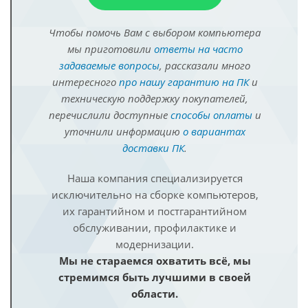
Чтобы помочь Вам с выбором компьютера
мы приготовили
ответы на часто
задаваемые вопросы
, рассказали много
интересного
про нашу гарантию на ПК
и
техническую поддержку покупателей,
перечислили доступные
способы оплаты
и
уточнили информацию
о вариантах
доставки ПК
.
Наша компания специализируется
исключительно на сборке компьютеров,
их гарантийном и постгарантийном
обслуживании, профилактике и
модернизации.
Мы не стараемся охватить всё, мы
стремимся быть лучшими в своей
области.