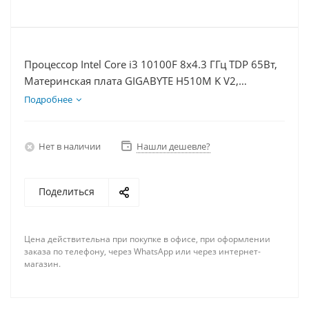
Процессор Intel Core i3 10100F 8x4.3 ГГц TDP 65Вт,
Материнская плата GIGABYTE H510M K V2,
Видеокарта GTX 1650 4Гб, Память DDR4 8Gb,
Подробнее
Диски SSD 250Гб + HDD 2Тб, БП 500Вт
Нет в наличии
Нашли дешевле?
Поделиться
Цена действительна при покупке в офисе, при оформлении
заказа по телефону, через WhatsApp или через интернет-
магазин.