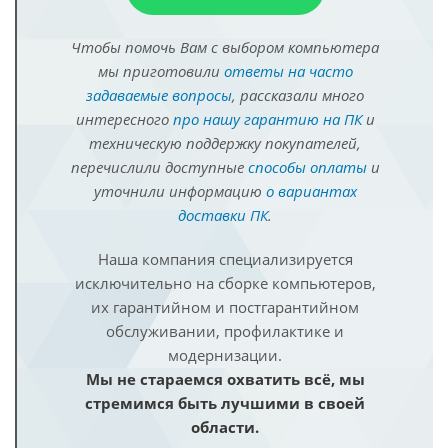
Чтобы помочь Вам с выбором компьютера
мы приготовили
ответы на часто
задаваемые вопросы
, рассказали много
интересного
про нашу гарантию на ПК
и
техническую поддержку покупателей,
перечислили доступные
способы оплаты
и
уточнили информацию
о вариантах
доставки ПК
.
Наша компания специализируется
исключительно на сборке компьютеров,
их гарантийном и постгарантийном
обслуживании, профилактике и
модернизации.
Мы не стараемся охватить всё, мы
стремимся быть лучшими в своей
области.