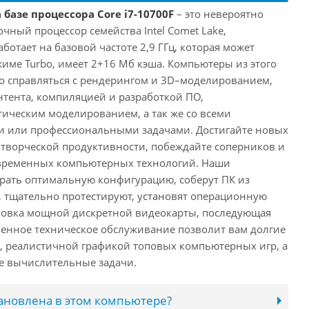
 базе процессора Core i7-10700F
– это невероятно
ный процессор семейства Intel Comet Lake,
ботает на базовой частоте 2,9 ГГц, которая может
жиме Turbo, имеет 2+16 Мб кэша. Компьютеры из этого
ко справляться с рендерингом и 3D–моделированием,
тента, компиляцией и разработкой ПО,
ическим моделированием, а так же со всеми
или профессиональными задачами. Достигайте новых
творческой продуктивности, побеждайте соперников и
временных компьютерных технологий. Наши
рать оптимальную конфигурацию, соберут ПК из
 тщательно протестируют, установят операционную
ановка мощной дискретной видеокарты, последующая
енное техническое обслуживание позволит вам долгие
, реалистичной графикой топовых компьютерных игр, а
ые вычислительные задачи.
тановлена в этом компьютере?