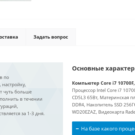
оставка
Задать вопрос
Основные характе
в по
Компьютер Core i7 10700F,
, настройку,
Процессор Intel Core i7 107
ит чуть больше
CD5L3 65Вт, Материнская пл
ыполнить в течении
DDR4, Накопитель SSD 256Гб
гураций,
WD20EZAZ, Видеокарта Rade
вляется за 1-3 дня.
На базе какого проце