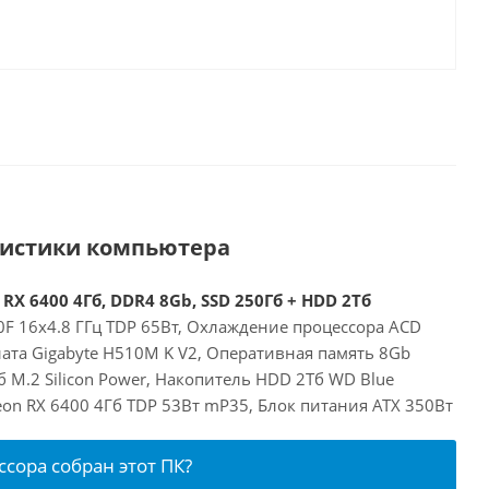
ристики компьютера
 RX 6400 4Гб, DDR4 8Gb, SSD 250Гб + HDD 2Тб
00F 16x4.8 ГГц TDP 65Вт, Охлаждение процессора ACD
ата Gigabyte H510M K V2, Оперативная память 8Gb
 M.2 Silicon Power, Накопитель HDD 2Тб WD Blue
on RX 6400 4Гб TDP 53Вт mP35, Блок питания ATX 350Вт
ссора собран этот ПК?