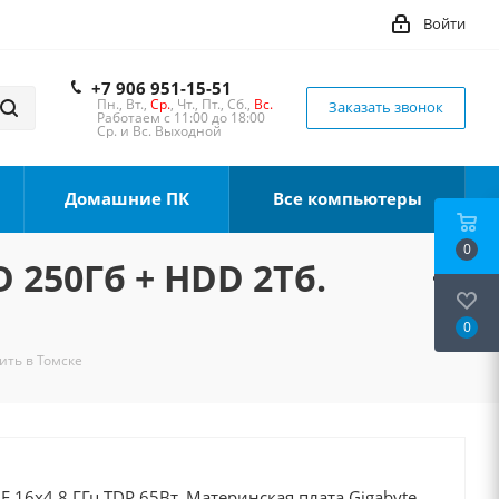
Войти
+7 906 951-15-51
Пн., Вт.,
Ср.
, Чт., Пт., Сб.,
Вс.
Заказать звонок
Работаем с 11:00 до 18:00
Ср. и Вс. Выходной
Домашние ПК
Все компьютеры
0
D 250Гб + HDD 2Тб.
0
пить в Томске
0F 16x4.8 ГГц TDP 65Вт, Материнская плата Gigabyte