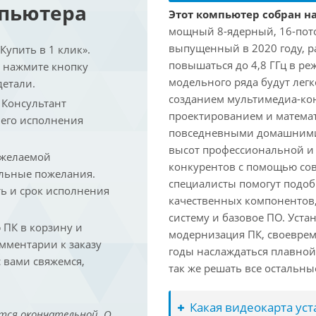
мпьютера
Этот компьютер собран на
мощный 8-ядерный, 16-поточ
выпущенный в 2020 году, ра
упить в 1 клик».
повышаться до 4,8 ГГц в ре
и нажмите кнопку
модельного ряда будут лег
детали.
созданием мультимедиа-кон
. Консультант
проектированием и математ
 его исполнения
повседневными домашними 
высот профессиональной и 
 желаемой
конкурентов с помощью со
льные пожелания.
специалисты помогут подоб
ть и срок исполнения
качественных компонентов,
систему и базовое ПО. Уст
ПК в корзину и
модернизация ПК, своеврем
омментарии к заказу
годы наслаждаться плавной
 вами свяжемся,
так же решать все остальн
Какая видеокарта ус
тся окончательной. О