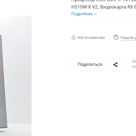
H510M K V2, Видеокарта RX 
HDD 2Тб, БП 350Вт
Подробнее
Нет в наличии
Нашли 
Ц
Поделиться
по