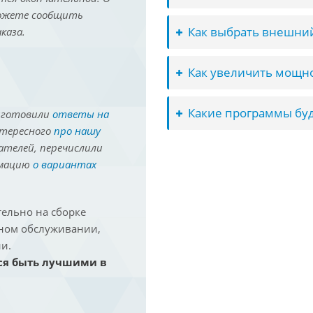
можете сообщить
Как выбрать внешний
каза.
Как увеличить мощно
Какие программы буд
иготовили
ответы на
нтересного
про нашу
ателей, перечислили
рмацию
о вариантах
ельно на сборке
йном обслуживании,
и.
ся быть лучшими в