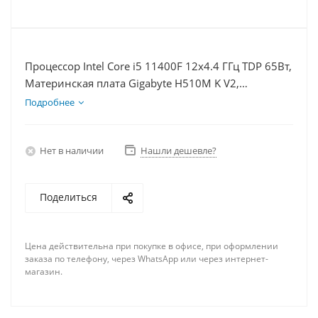
Процессор Intel Core i5 11400F 12x4.4 ГГц TDP 65Вт,
Материнская плата Gigabyte H510M K V2,
Видеокарта RX 6400 4Гб, Память DDR4 32Gb,
Подробнее
Диски SSD 500Гб + HDD 2Тб, БП 350Вт
Нет в наличии
Нашли дешевле?
Поделиться
Цена действительна при покупке в офисе, при оформлении
заказа по телефону, через WhatsApp или через интернет-
магазин.