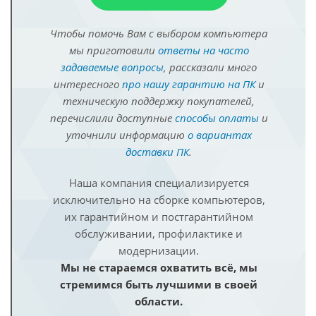
Чтобы помочь Вам с выбором компьютера
мы приготовили
ответы на часто
задаваемые вопросы
, рассказали много
интересного
про нашу гарантию на ПК
и
техническую поддержку покупателей,
перечислили доступные
способы оплаты
и
уточнили информацию
о вариантах
доставки ПК
.
Наша компания специализируется
исключительно на сборке компьютеров,
их гарантийном и постгарантийном
обслуживании, профилактике и
модернизации.
Мы не стараемся охватить всё, мы
стремимся быть лучшими в своей
области.