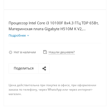
Процессор Intel Core i3 10100F 8x4.3 ГГц TDP 65Вт,
Материнская плата Gigabyte H510M K V2,
Видеокарта RX 6400 4Гб, Память DDR4 32Gb,
Подробнее
Диски SSD 500Гб + HDD 1Тб, БП 350Вт
Нет в наличии
Нашли дешевле?
Поделиться
Цена действительна при покупке в офисе, при оформлении
заказа по телефону, через WhatsApp или через интернет-
магазин.