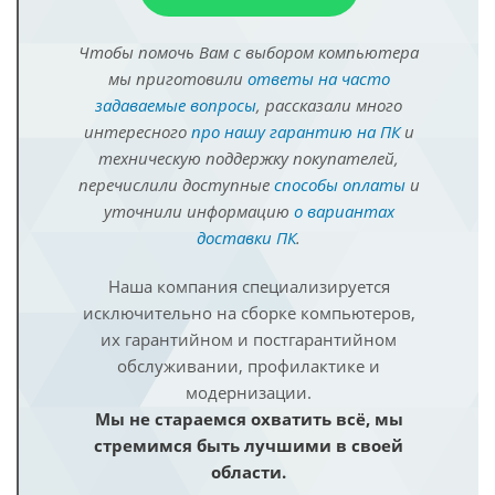
Чтобы помочь Вам с выбором компьютера
мы приготовили
ответы на часто
задаваемые вопросы
, рассказали много
интересного
про нашу гарантию на ПК
и
техническую поддержку покупателей,
перечислили доступные
способы оплаты
и
уточнили информацию
о вариантах
доставки ПК
.
Наша компания специализируется
исключительно на сборке компьютеров,
их гарантийном и постгарантийном
обслуживании, профилактике и
модернизации.
Мы не стараемся охватить всё, мы
стремимся быть лучшими в своей
области.