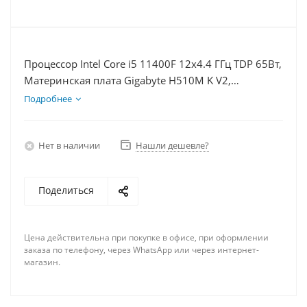
Процессор Intel Core i5 11400F 12x4.4 ГГц TDP 65Вт,
Материнская плата Gigabyte H510M K V2,
Видеокарта GTX 1650 4Гб, Память DDR4 16Gb,
Подробнее
Диски SSD 500Гб + HDD 2Тб, БП 350Вт
Нет в наличии
Нашли дешевле?
Поделиться
Цена действительна при покупке в офисе, при оформлении
заказа по телефону, через WhatsApp или через интернет-
магазин.