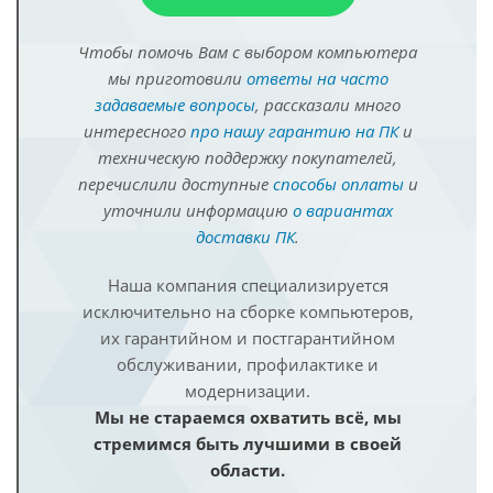
Чтобы помочь Вам с выбором компьютера
мы приготовили
ответы на часто
задаваемые вопросы
, рассказали много
интересного
про нашу гарантию на ПК
и
техническую поддержку покупателей,
перечислили доступные
способы оплаты
и
уточнили информацию
о вариантах
доставки ПК
.
Наша компания специализируется
исключительно на сборке компьютеров,
их гарантийном и постгарантийном
обслуживании, профилактике и
модернизации.
Мы не стараемся охватить всё, мы
стремимся быть лучшими в своей
области.