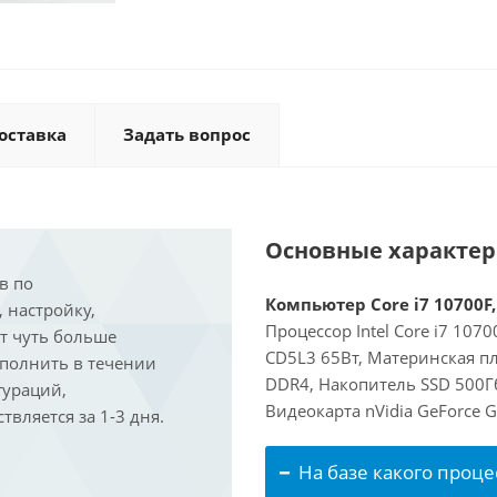
оставка
Задать вопрос
Основные характе
в по
Компьютер Core i7 10700F,
, настройку,
Процессор Intel Core i7 107
ит чуть больше
CD5L3 65Вт, Материнская пл
ыполнить в течении
DDR4, Накопитель SSD 500Гб
гураций,
Видеокарта nVidia GeForce 
вляется за 1-3 дня.
На базе какого проце