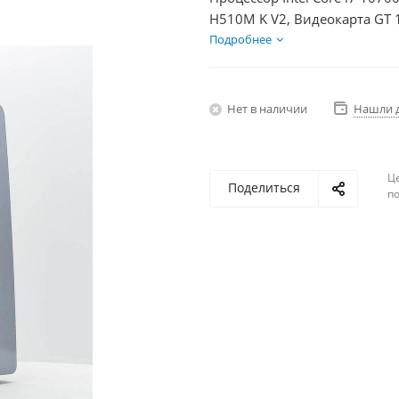
H510M K V2, Видеокарта GT 
350Вт
Подробнее
Нет в наличии
Нашли 
Ц
Поделиться
по