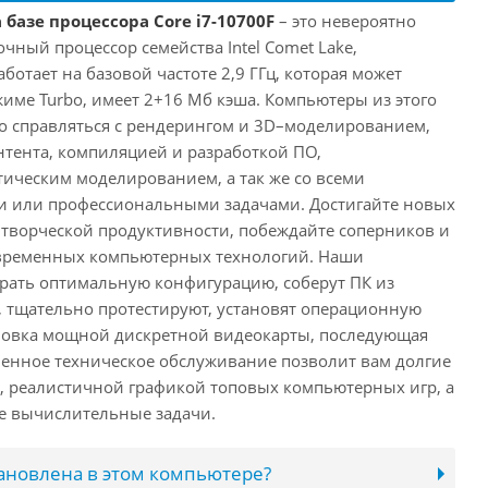
 базе процессора Core i7-10700F
– это невероятно
ный процессор семейства Intel Comet Lake,
ботает на базовой частоте 2,9 ГГц, которая может
жиме Turbo, имеет 2+16 Мб кэша. Компьютеры из этого
ко справляться с рендерингом и 3D–моделированием,
тента, компиляцией и разработкой ПО,
ическим моделированием, а так же со всеми
или профессиональными задачами. Достигайте новых
творческой продуктивности, побеждайте соперников и
временных компьютерных технологий. Наши
рать оптимальную конфигурацию, соберут ПК из
 тщательно протестируют, установят операционную
ановка мощной дискретной видеокарты, последующая
енное техническое обслуживание позволит вам долгие
, реалистичной графикой топовых компьютерных игр, а
ые вычислительные задачи.
тановлена в этом компьютере?