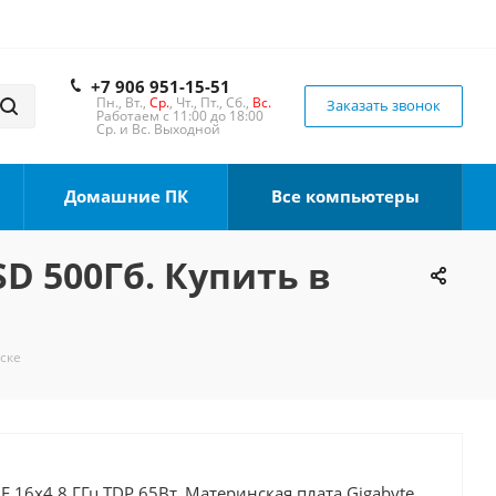
+7 906 951-15-51
Пн., Вт.,
Ср.
, Чт., Пт., Сб.,
Вс.
Заказать звонок
Работаем с 11:00 до 18:00
Ср. и Вс. Выходной
Домашние ПК
Все компьютеры
SD 500Гб. Купить в
мске
0F 16x4.8 ГГц TDP 65Вт, Материнская плата Gigabyte