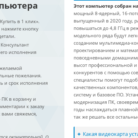
мпьютера
Этот компьютер собран на
мощный 8-ядерный, 16-поточ
выпущенный в 2020 году, ра
упить в 1 клик».
повышаться до 4,8 ГГц в ре
и нажмите кнопку
модельного ряда будут лег
детали.
созданием мультимедиа-кон
. Консультант
проектированием и математ
 его исполнения
повседневными домашними 
высот профессиональной и 
 желаемой
конкурентов с помощью со
льные пожелания.
специалисты помогут подоб
ть и срок исполнения
качественных компонентов,
систему и базовое ПО. Уст
ПК в корзину и
модернизация ПК, своеврем
омментарии к заказу
годы наслаждаться плавной
 вами свяжемся,
так же решать все остальн
Какая видеокарта ус
тся окончательной. О