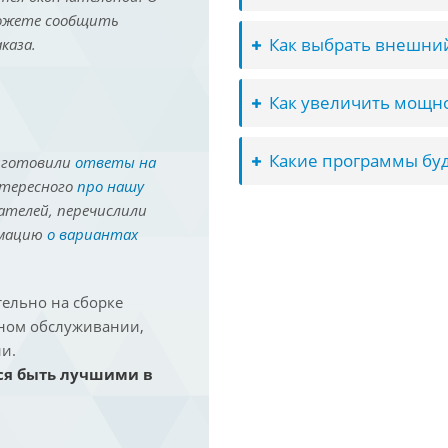
можете сообщить
Как выбрать внешний
каза.
Как увеличить мощно
Какие программы буд
иготовили
ответы на
нтересного
про нашу
ателей, перечислили
рмацию
о вариантах
ельно на сборке
йном обслуживании,
и.
ся быть лучшими в