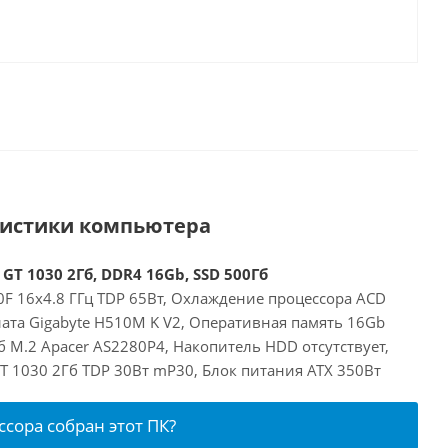
ристики компьютера
 GT 1030 2Гб, DDR4 16Gb, SSD 500Гб
00F 16x4.8 ГГц TDP 65Вт, Охлаждение процессора ACD
ата Gigabyte H510M K V2, Оперативная память 16Gb
 M.2 Apacer AS2280P4, Накопитель HDD отсутствует,
GT 1030 2Гб TDP 30Вт mP30, Блок питания ATX 350Вт
ссора собран этот ПК?