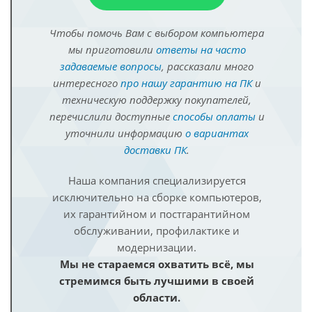
Чтобы помочь Вам с выбором компьютера
мы приготовили
ответы на часто
задаваемые вопросы
, рассказали много
интересного
про нашу гарантию на ПК
и
техническую поддержку покупателей,
перечислили доступные
способы оплаты
и
уточнили информацию
о вариантах
доставки ПК
.
Наша компания специализируется
исключительно на сборке компьютеров,
их гарантийном и постгарантийном
обслуживании, профилактике и
модернизации.
Мы не стараемся охватить всё, мы
стремимся быть лучшими в своей
области.