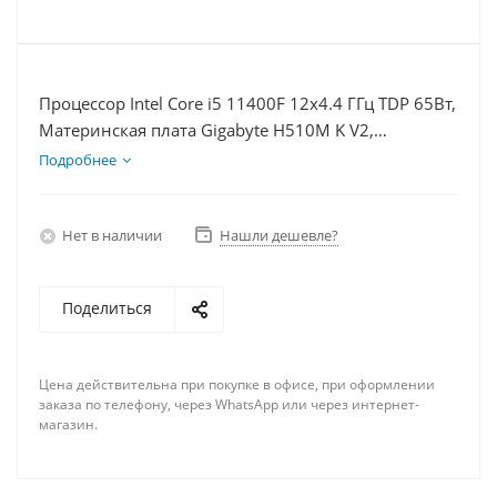
Процессор Intel Core i5 11400F 12x4.4 ГГц TDP 65Вт,
Материнская плата Gigabyte H510M K V2,
Видеокарта GT 1030 2Гб, Память DDR4 32Gb,
Подробнее
Диски SSD 1000Гб + HDD 2Тб, БП 350Вт
Нет в наличии
Нашли дешевле?
Поделиться
Цена действительна при покупке в офисе, при оформлении
заказа по телефону, через WhatsApp или через интернет-
магазин.