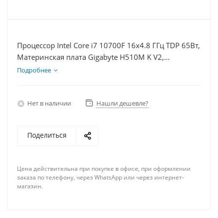
Процессор Intel Core i7 10700F 16x4.8 ГГц TDP 65Вт,
Материнская плата Gigabyte H510M K V2,
Видеокарта GT 1030 2Гб, Память DDR4 32Gb,
Подробнее
Диски SSD 1000Гб + HDD 1Тб, БП 350Вт
Нет в наличии
Нашли дешевле?
Поделиться
Цена действительна при покупке в офисе, при оформлении
заказа по телефону, через WhatsApp или через интернет-
магазин.