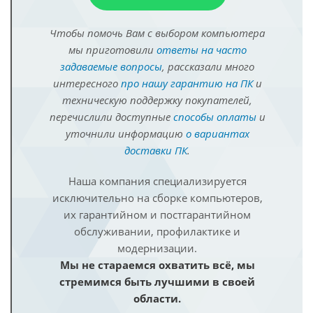
Чтобы помочь Вам с выбором компьютера
мы приготовили
ответы на часто
задаваемые вопросы
, рассказали много
интересного
про нашу гарантию на ПК
и
техническую поддержку покупателей,
перечислили доступные
способы оплаты
и
уточнили информацию
о вариантах
доставки ПК
.
Наша компания специализируется
исключительно на сборке компьютеров,
их гарантийном и постгарантийном
обслуживании, профилактике и
модернизации.
Мы не стараемся охватить всё, мы
стремимся быть лучшими в своей
области.