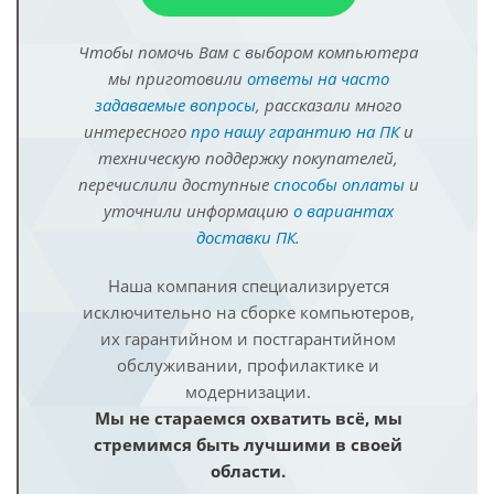
Чтобы помочь Вам с выбором компьютера
мы приготовили
ответы на часто
задаваемые вопросы
, рассказали много
интересного
про нашу гарантию на ПК
и
техническую поддержку покупателей,
перечислили доступные
способы оплаты
и
уточнили информацию
о вариантах
доставки ПК
.
Наша компания специализируется
исключительно на сборке компьютеров,
их гарантийном и постгарантийном
обслуживании, профилактике и
модернизации.
Мы не стараемся охватить всё, мы
стремимся быть лучшими в своей
области.