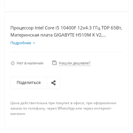
Процессор Intel Core i5 10400F 12x4.3 ГГц TDP 65Вт,
Материнская плата GIGABYTE H510M K V2,
Видеокарта GTX 1650 4Гб, Память DDR4 16Gb,
Подробнее
Диски SSD 1000Гб + HDD 2Тб, БП 500Вт
Нет в наличии
Нашли дешевле?
Поделиться
Цена действительна при покупке в офисе, при оформлении
заказа по телефону, через WhatsApp или через интернет-
магазин.