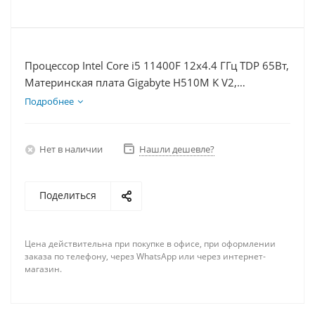
Процессор Intel Core i5 11400F 12x4.4 ГГц TDP 65Вт,
Материнская плата Gigabyte H510M K V2,
Видеокарта GTX 1650 4Гб, Память DDR4 16Gb,
Подробнее
Диски SSD 1000Гб + HDD 1Тб, БП 350Вт
Нет в наличии
Нашли дешевле?
Поделиться
Цена действительна при покупке в офисе, при оформлении
заказа по телефону, через WhatsApp или через интернет-
магазин.