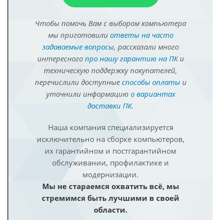
Чтобы помочь Вам с выбором компьютера
мы приготовили
ответы на часто
задаваемые вопросы
, рассказали много
интересного
про нашу гарантию на ПК
и
техническую поддержку покупателей,
перечислили доступные
способы оплаты
и
уточнили информацию
о вариантах
доставки ПК
.
Наша компания специализируется
исключительно на сборке компьютеров,
их гарантийном и постгарантийном
обслуживании, профилактике и
модернизации.
Мы не стараемся охватить всё, мы
стремимся быть лучшими в своей
области.