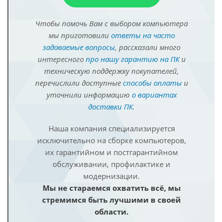
Чтобы помочь Вам с выбором компьютера
мы приготовили
ответы на часто
задаваемые вопросы
, рассказали много
интересного
про нашу гарантию на ПК
и
техническую поддержку покупателей,
перечислили доступные
способы оплаты
и
уточнили информацию
о вариантах
доставки ПК
.
Наша компания специализируется
исключительно на сборке компьютеров,
их гарантийном и постгарантийном
обслуживании, профилактике и
модернизации.
Мы не стараемся охватить всё, мы
стремимся быть лучшими в своей
области.