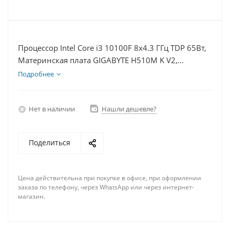
Процессор Intel Core i3 10100F 8x4.3 ГГц TDP 65Вт,
Материнская плата GIGABYTE H510M K V2,
Видеокарта GTX 1650 4Гб, Память DDR4 8Gb,
Подробнее
Диски SSD 1000Гб + HDD 2Тб, БП 500Вт
Нет в наличии
Нашли дешевле?
Поделиться
Цена действительна при покупке в офисе, при оформлении
заказа по телефону, через WhatsApp или через интернет-
магазин.