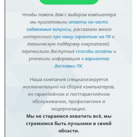
Чтобы помочь Вам с выбором компьютера
мы приготовили
ответы на часто
задаваемые вопросы
, рассказали много
интересного
про нашу гарантию на ПК
и
техническую поддержку покупателей,
перечислили доступные
способы оплаты
и
уточнили информацию
о вариантах
доставки ПК
.
Наша компания специализируется
исключительно на сборке компьютеров,
их гарантийном и постгарантийном
обслуживании, профилактике и
модернизации.
Мы не стараемся охватить всё, мы
стремимся быть лучшими в своей
области.