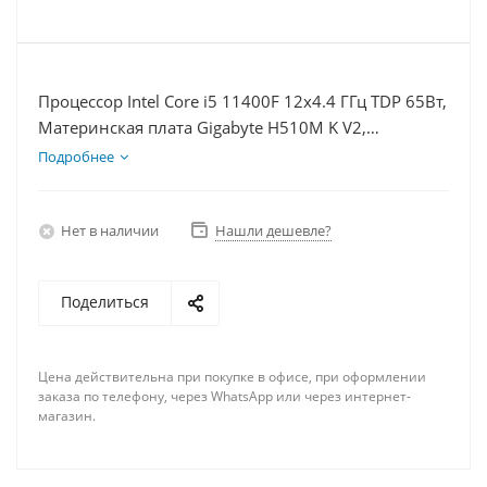
Процессор Intel Core i5 11400F 12x4.4 ГГц TDP 65Вт,
Материнская плата Gigabyte H510M K V2,
Видеокарта RX 6400 4Гб, Память DDR4 8Gb, Диски
Подробнее
SSD 1000Гб + HDD 2Тб, БП 350Вт
Нет в наличии
Нашли дешевле?
Поделиться
Цена действительна при покупке в офисе, при оформлении
заказа по телефону, через WhatsApp или через интернет-
магазин.