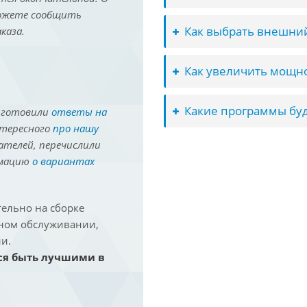
можете сообщить
Как выбрать внешний
каза.
Как увеличить мощно
Какие программы буд
иготовили
ответы на
нтересного
про нашу
ателей, перечислили
рмацию
о вариантах
ельно на сборке
йном обслуживании,
и.
ся быть лучшими в