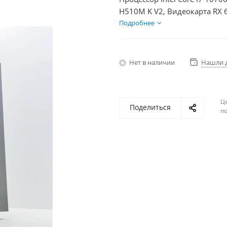
H510M K V2, Видеокарта RX 
HDD 2Тб, БП 350Вт
Подробнее
Нет в наличии
Нашли 
Ц
Поделиться
по