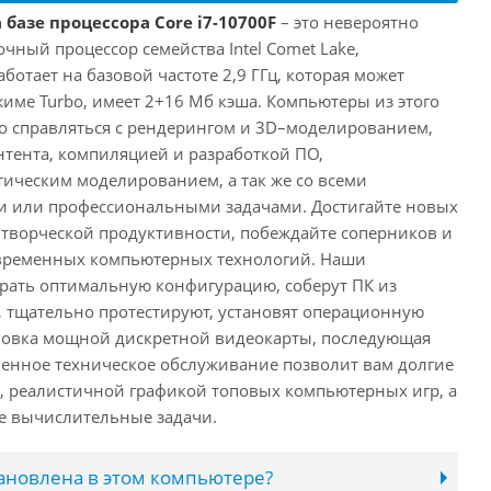
 базе процессора Core i7-10700F
– это невероятно
ный процессор семейства Intel Comet Lake,
ботает на базовой частоте 2,9 ГГц, которая может
жиме Turbo, имеет 2+16 Мб кэша. Компьютеры из этого
ко справляться с рендерингом и 3D–моделированием,
тента, компиляцией и разработкой ПО,
ическим моделированием, а так же со всеми
или профессиональными задачами. Достигайте новых
творческой продуктивности, побеждайте соперников и
временных компьютерных технологий. Наши
рать оптимальную конфигурацию, соберут ПК из
 тщательно протестируют, установят операционную
ановка мощной дискретной видеокарты, последующая
енное техническое обслуживание позволит вам долгие
, реалистичной графикой топовых компьютерных игр, а
ые вычислительные задачи.
тановлена в этом компьютере?