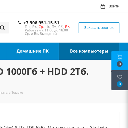
Войти
+7 906 951-15-51
Пн., Вт.,
Ср.
, Чт., Пт., Сб.,
Вс.
Заказать звонок
Работаем с 11:00 до 18:00
Ср. и Вс. Выходной
Домашние ПК
Все компьютеры
0
D 1000Гб + HDD 2Тб.
0
упить в Томске
0F 16x4.8 ГГц TDP 65Вт, Материнская плата Gigabyte