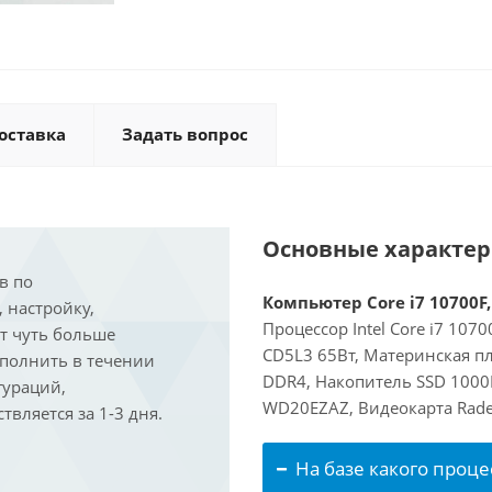
оставка
Задать вопрос
Основные характе
в по
Компьютер Core i7 10700F,
, настройку,
Процессор Intel Core i7 107
ит чуть больше
CD5L3 65Вт, Материнская пл
ыполнить в течении
DDR4, Накопитель SSD 1000
гураций,
WD20EZAZ, Видеокарта Rade
вляется за 1-3 дня.
На базе какого проце