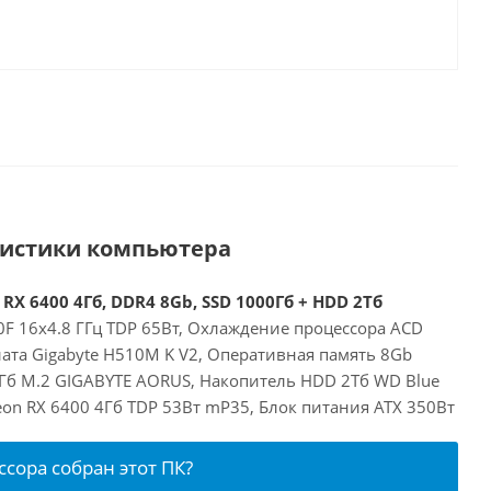
ристики компьютера
 RX 6400 4Гб, DDR4 8Gb, SSD 1000Гб + HDD 2Тб
00F 16x4.8 ГГц TDP 65Вт, Охлаждение процессора ACD
ата Gigabyte H510M K V2, Оперативная память 8Gb
Гб M.2 GIGABYTE AORUS, Накопитель HDD 2Тб WD Blue
on RX 6400 4Гб TDP 53Вт mP35, Блок питания ATX 350Вт
ссора собран этот ПК?