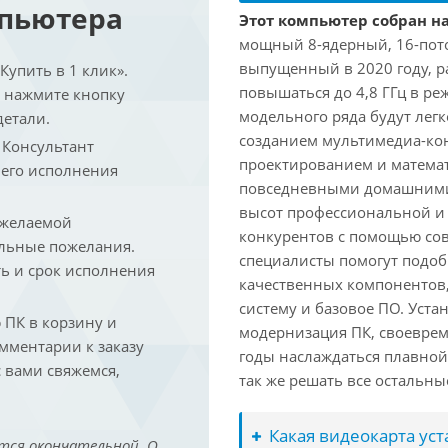
мпьютера
Этот компьютер собран на
мощный 8-ядерный, 16-поточ
выпущенный в 2020 году, ра
упить в 1 клик».
повышаться до 4,8 ГГц в ре
и нажмите кнопку
модельного ряда будут лег
детали.
созданием мультимедиа-кон
. Консультант
проектированием и математ
 его исполнения
повседневными домашними 
высот профессиональной и 
 желаемой
конкурентов с помощью со
льные пожелания.
специалисты помогут подоб
ть и срок исполнения
качественных компонентов,
систему и базовое ПО. Уст
ПК в корзину и
модернизация ПК, своеврем
омментарии к заказу
годы наслаждаться плавной
 вами свяжемся,
так же решать все остальн
Какая видеокарта ус
тся окончательной. О