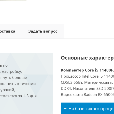
оставка
Задать вопрос
Основные характе
в по
Компьютер Core i5 11400F,
, настройку,
Процессор Intel Core i5 114
ит чуть больше
CD5L3 65Вт, Материнская пл
ыполнить в течении
DDR4, Накопитель SSD 500Г
гураций,
Видеокарта Radeon RX 6500
вляется за 1-3 дня.
На базе какого проце