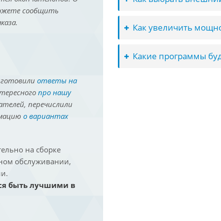
можете сообщить
каза.
Как увеличить мощно
Какие программы буд
иготовили
ответы на
нтересного
про нашу
ателей, перечислили
рмацию
о вариантах
ельно на сборке
йном обслуживании,
и.
ся быть лучшими в