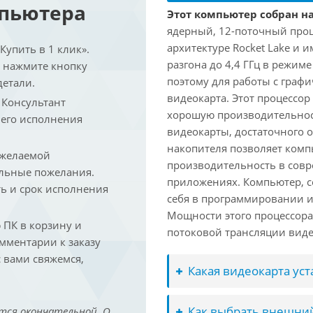
мпьютера
Этот компьютер собран на 
ядерный, 12-поточный проц
архитектуре Rocket Lake и 
упить в 1 клик».
разгона до 4,4 ГГц в режим
и нажмите кнопку
поэтому для работы с граф
детали.
видеокарта. Этот процессор
. Консультант
хорошую производительност
 его исполнения
видеокарты, достаточного 
накопителя позволяет комп
 желаемой
производительность в сов
льные пожелания.
приложениях. Компьютер, с
ть и срок исполнения
себя в программировании и
Мощности этого процессора 
ПК в корзину и
потоковой трансляции виде
омментарии к заказу
 вами свяжемся,
Какая видеокарта ус
Как выбрать внешний
тся окончательной. О