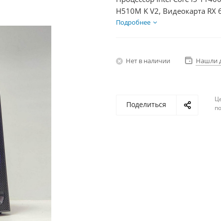
H510M K V2, Видеокарта RX 
БП 500Вт
Подробнее
Нет в наличии
Нашли 
Ц
Поделиться
по