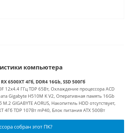
ристики компьютера
 RX 6500XT 4Гб, DDR4 16Gb, SSD 500Гб
00F 12x4.4 ГГц TDP 65Вт, Охлаждение процессора ACD
ата Gigabyte H510M K V2, Оперативная память 16Gb
б M.2 GIGABYTE AORUS, Накопитель HDD отсутствует,
XT 4Гб TDP 107Вт mP40, Блок питания ATX 500Вт
ссора собран этот ПК?