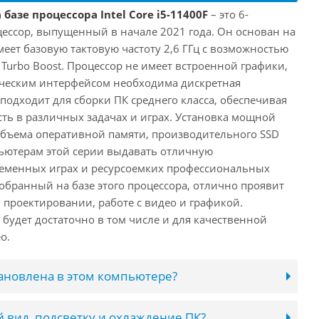
базе процессора Intel Core i5-11400F
– это 6-
ессор, выпущенный в начале 2021 года. Он основан на
имеет базовую тактовую частоту 2,6 ГГц с возможностью
е Turbo Boost. Процессор не имеет встроенной графики,
ическим интерфейсом необходима дискретная
 подходит для сборки ПК среднего класса, обеспечивая
ь в различных задачах и играх. Установка мощной
объема оперативной памяти, производительного SSD
ьютерам этой серии выдавать отличную
ременных играх и ресурсоемких профессиональных
обранный на базе этого процессора, отлично проявит
 проектировании, работе с видео и графикой.
будет достаточно в том числе и для качественной
о.
тановлена в этом компьютере?
 вид, подсветку и охлаждение ПК?