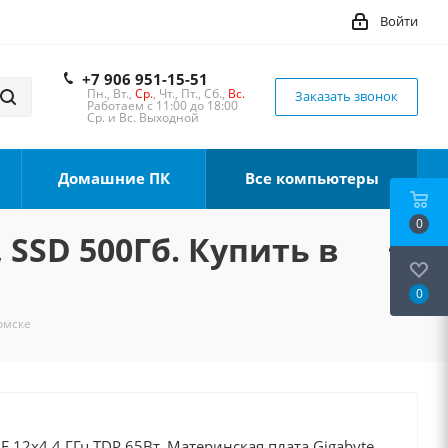
Войти
+7 906 951-15-51
Пн., Вт.,
Ср.
, Чт., Пт., Сб.,
Вс.
Заказать звонок
Работаем с 11:00 до 18:00
Ср. и Вс. Выходной
Домашние ПК
Все компьютеры
0
 SSD 500Гб. Купить в
0
Томске
0F 12x4.4 ГГц TDP 65Вт, Материнская плата Gigabyte