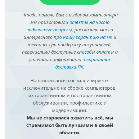
Чтобы помочь Вам с выбором компьютера
мы приготовили
ответы на часто
задаваемые вопросы
, рассказали много
интересного
про нашу гарантию на ПК
и
техническую поддержку покупателей,
перечислили доступные
способы оплаты
и
уточнили информацию
о вариантах
доставки ПК
.
Наша компания специализируется
исключительно на сборке компьютеров,
их гарантийном и постгарантийном
обслуживании, профилактике и
модернизации.
Мы не стараемся охватить всё, мы
стремимся быть лучшими в своей
области.