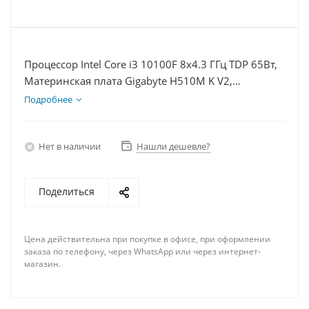
Процессор Intel Core i3 10100F 8x4.3 ГГц TDP 65Вт,
Материнская плата Gigabyte H510M K V2,
Видеокарта RX 6600 8Гб, Память DDR4 16Gb,
Подробнее
Диски SSD 500Гб + HDD 1Тб, БП 500Вт
Нет в наличии
Нашли дешевле?
Поделиться
Цена действительна при покупке в офисе, при оформлении
заказа по телефону, через WhatsApp или через интернет-
магазин.