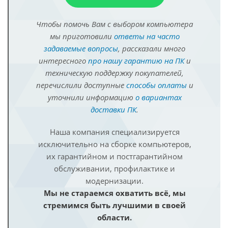
Чтобы помочь Вам с выбором компьютера
мы приготовили
ответы на часто
задаваемые вопросы
, рассказали много
интересного
про нашу гарантию на ПК
и
техническую поддержку покупателей,
перечислили доступные
способы оплаты
и
уточнили информацию
о вариантах
доставки ПК
.
Наша компания специализируется
исключительно на сборке компьютеров,
их гарантийном и постгарантийном
обслуживании, профилактике и
модернизации.
Мы не стараемся охватить всё, мы
стремимся быть лучшими в своей
области.