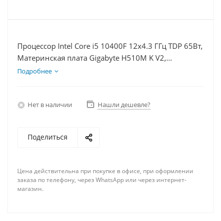
Процессор Intel Core i5 10400F 12x4.3 ГГц TDP 65Вт,
Материнская плата Gigabyte H510M K V2,
Видеокарта RX 6650XT 8Гб, Память DDR4 8Gb,
Подробнее
Диски SSD 500Гб, БП 500Вт
Нет в наличии
Нашли дешевле?
Поделиться
Цена действительна при покупке в офисе, при оформлении
заказа по телефону, через WhatsApp или через интернет-
магазин.