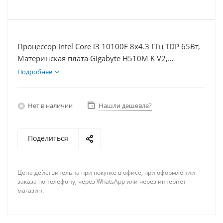
Процессор Intel Core i3 10100F 8x4.3 ГГц TDP 65Вт,
Материнская плата Gigabyte H510M K V2,
Видеокарта RX 6500XT 4Гб, Память DDR4 32Gb,
Подробнее
Диски SSD 250Гб, БП 500Вт
Нет в наличии
Нашли дешевле?
Поделиться
Цена действительна при покупке в офисе, при оформлении
заказа по телефону, через WhatsApp или через интернет-
магазин.