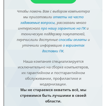
Чтобы помочь Вам с выбором компьютера
мы приготовили
ответы на часто
задаваемые вопросы
, рассказали много
интересного
про нашу гарантию на ПК
и
техническую поддержку покупателей,
перечислили доступные
способы оплаты
и
уточнили информацию
о вариантах
доставки ПК
.
Наша компания специализируется
исключительно на сборке компьютеров,
их гарантийном и постгарантийном
обслуживании, профилактике и
модернизации.
Мы не стараемся охватить всё, мы
стремимся быть лучшими в своей
области.