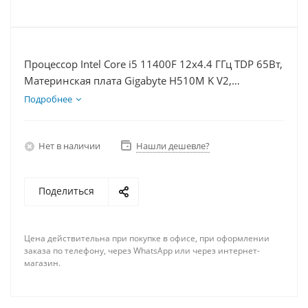
Процессор Intel Core i5 11400F 12x4.4 ГГц TDP 65Вт,
Материнская плата Gigabyte H510M K V2,
Видеокарта RX 6600 8Гб, Память DDR4 32Gb,
Подробнее
Диски SSD 250Гб + HDD 2Тб, БП 500Вт
Нет в наличии
Нашли дешевле?
Поделиться
Цена действительна при покупке в офисе, при оформлении
заказа по телефону, через WhatsApp или через интернет-
магазин.