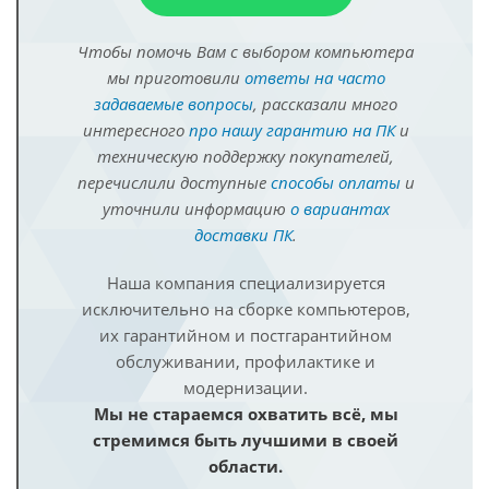
Чтобы помочь Вам с выбором компьютера
мы приготовили
ответы на часто
задаваемые вопросы
, рассказали много
интересного
про нашу гарантию на ПК
и
техническую поддержку покупателей,
перечислили доступные
способы оплаты
и
уточнили информацию
о вариантах
доставки ПК
.
Наша компания специализируется
исключительно на сборке компьютеров,
их гарантийном и постгарантийном
обслуживании, профилактике и
модернизации.
Мы не стараемся охватить всё, мы
стремимся быть лучшими в своей
области.