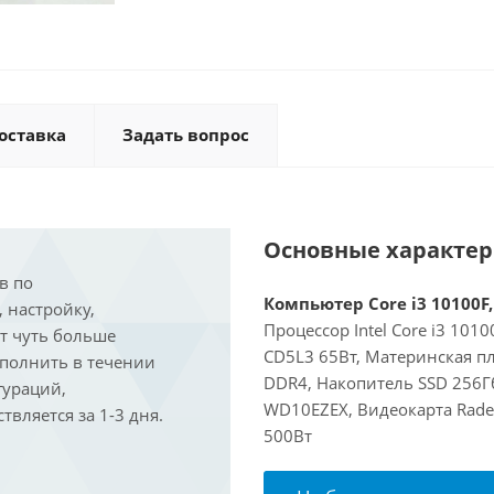
оставка
Задать вопрос
Основные характе
в по
Компьютер Core i3 10100F,
, настройку,
Процессор Intel Core i3 101
ит чуть больше
CD5L3 65Вт, Материнская пл
ыполнить в течении
DDR4, Накопитель SSD 256Гб
гураций,
WD10EZEX, Видеокарта Rade
вляется за 1-3 дня.
500Вт