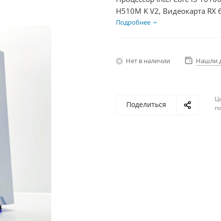
H510M K V2, Видеокарта RX 
HDD 1Тб, БП 500Вт
Подробнее
Нет в наличии
Нашли 
Ц
Поделиться
по