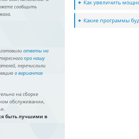
Как увеличить мощно
можете сообщить
каза.
Какие программы буд
иготовили
ответы на
нтересного
про нашу
ателей, перечислили
рмацию
о вариантах
ельно на сборке
йном обслуживании,
и.
ся быть лучшими в