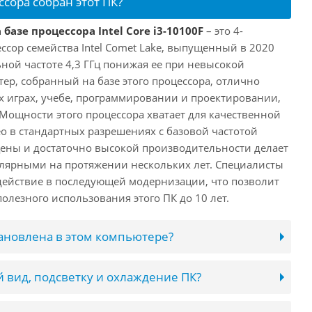
ссора собран этот ПК?
базе процессора Intel Core i3-10100F
– это 4-
ссор семейства Intel Comet Lake, выпущенный в 2020
ьной частоте 4,3 ГГц понижая ее при невысокой
ютер, собранный на базе этого процессора, отлично
х играх, учебе, программировании и проектировании,
 Мощности этого процессора хватает для качественной
о в стандартных разрешениях с базовой частотой
цены и достаточно высокой производительности делает
лярными на протяжении нескольких лет. Специалисты
ействие в последующей модернизации, что позволит
олезного использования этого ПК до 10 лет.
тановлена в этом компьютере?
 вид, подсветку и охлаждение ПК?