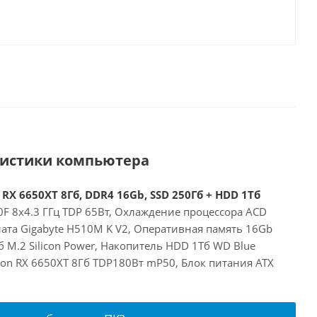
ристики компьютера
 RX 6650XT 8Гб, DDR4 16Gb, SSD 250Гб + HDD 1Тб
00F 8x4.3 ГГц TDP 65Вт, Охлаждение процессора ACD
ата Gigabyte H510M K V2, Оперативная память 16Gb
 M.2 Silicon Power, Накопитель HDD 1Тб WD Blue
on RX 6650XT 8Гб TDP180Вт mP50, Блок питания ATX