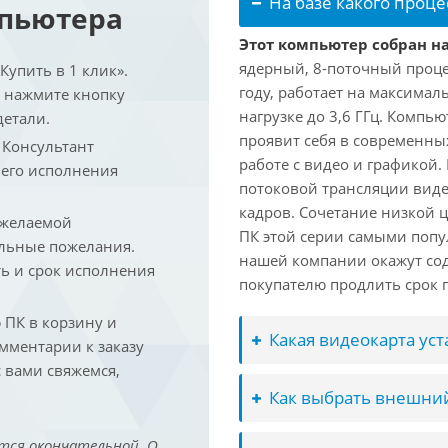
На базе какого проце
мпьютера
Этот компьютер собран на 
ядерный, 8-поточный проце
упить в 1 клик».
году, работает на максимал
и нажмите кнопку
нагрузке до 3,6 ГГц. Компь
детали.
проявит себя в современны
. Консультант
работе с видео и графикой.
 его исполнения
потоковой трансляции виде
кадров. Сочетание низкой 
 желаемой
ПК этой серии самыми попу
льные пожелания.
нашей компании окажут сод
ть и срок исполнения
покупателю продлить срок п
ПК в корзину и
Какая видеокарта ус
омментарии к заказу
 вами свяжемся,
Как выбрать внешний
тся окончательной. О