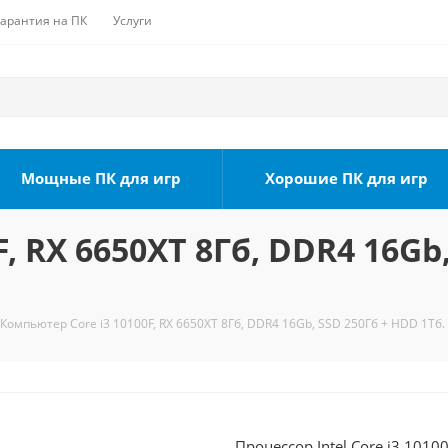
Гарантия на ПК
Услуги
Мощные ПК для игр
Хорошие ПК для игр
, RX 6650XT 8Гб, DDR4 16Gb,
Компьютер Core i3 10100F, RX 6650XT 8Гб, DDR4 16Gb, SSD 250Гб + HDD 1Тб.
Процессор Intel Core i3 1010