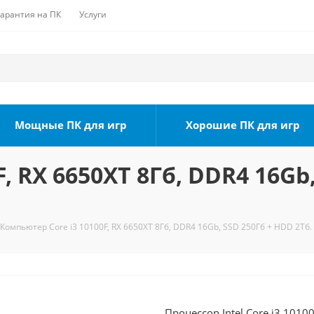
Гарантия на ПК
Услуги
Мощные ПК для игр
Хорошие ПК для игр
, RX 6650XT 8Гб, DDR4 16Gb,
Компьютер Core i3 10100F, RX 6650XT 8Гб, DDR4 16Gb, SSD 250Гб + HDD 2Тб.
Процессор Intel Core i3 1010