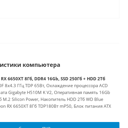
ристики компьютера
 RX 6650XT 8Гб, DDR4 16Gb, SSD 250Гб + HDD 2Тб
00F 8x4.3 ГГц TDP 65Вт, Охлаждение процессора ACD
ата Gigabyte H510M K V2, Оперативная память 16Gb
 M.2 Silicon Power, Накопитель HDD 2Тб WD Blue
on RX 6650XT 8Гб TDP180Вт mP50, Блок питания ATX