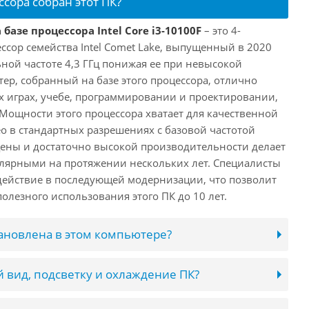
ссора собран этот ПК?
базе процессора Intel Core i3-10100F
– это 4-
ссор семейства Intel Comet Lake, выпущенный в 2020
ьной частоте 4,3 ГГц понижая ее при невысокой
ютер, собранный на базе этого процессора, отлично
х играх, учебе, программировании и проектировании,
 Мощности этого процессора хватает для качественной
о в стандартных разрешениях с базовой частотой
цены и достаточно высокой производительности делает
лярными на протяжении нескольких лет. Специалисты
ействие в последующей модернизации, что позволит
олезного использования этого ПК до 10 лет.
тановлена в этом компьютере?
 вид, подсветку и охлаждение ПК?