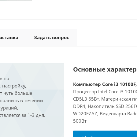
оставка
Задать вопрос
Основные характе
в по
Компьютер Core i3 10100F,
, настройку,
Процессор Intel Core i3 101
ит чуть больше
CD5L3 65Вт, Материнская пл
ыполнить в течении
DDR4, Накопитель SSD 256Гб
гураций,
WD20EZAZ, Видеокарта Rade
вляется за 1-3 дня.
500Вт