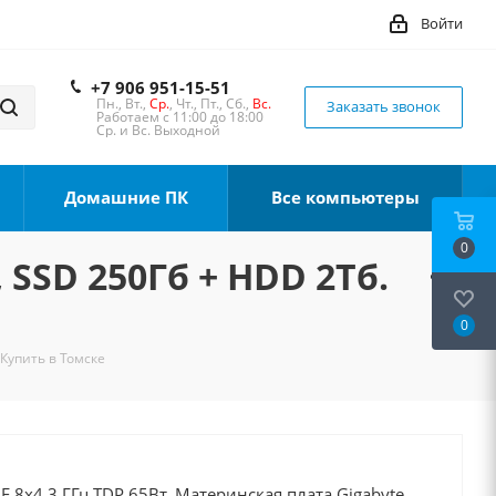
Войти
+7 906 951-15-51
Пн., Вт.,
Ср.
, Чт., Пт., Сб.,
Вс.
Заказать звонок
Работаем с 11:00 до 18:00
Ср. и Вс. Выходной
Домашние ПК
Все компьютеры
0
 SSD 250Гб + HDD 2Тб.
0
 Купить в Томске
0F 8x4.3 ГГц TDP 65Вт, Материнская плата Gigabyte