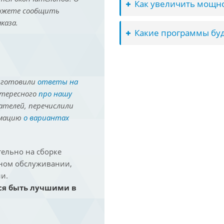
Как увеличить мощно
можете сообщить
каза.
Какие программы буд
иготовили
ответы на
нтересного
про нашу
ателей, перечислили
рмацию
о вариантах
ельно на сборке
йном обслуживании,
и.
ся быть лучшими в