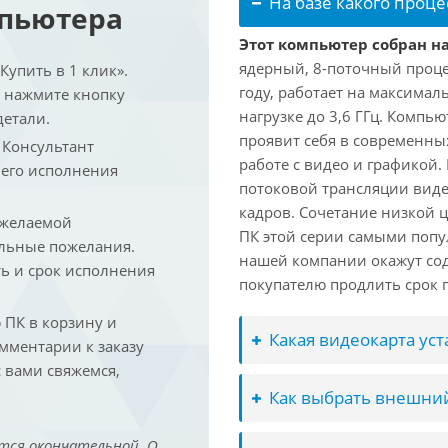
На базе какого проце
мпьютера
Этот компьютер собран на 
ядерный, 8-поточный проце
упить в 1 клик».
году, работает на максимал
и нажмите кнопку
нагрузке до 3,6 ГГц. Компь
детали.
проявит себя в современны
. Консультант
работе с видео и графикой.
 его исполнения
потоковой трансляции виде
кадров. Сочетание низкой 
 желаемой
ПК этой серии самыми попу
льные пожелания.
нашей компании окажут сод
ть и срок исполнения
покупателю продлить срок п
ПК в корзину и
Какая видеокарта ус
омментарии к заказу
 вами свяжемся,
Как выбрать внешний
тся окончательной. О