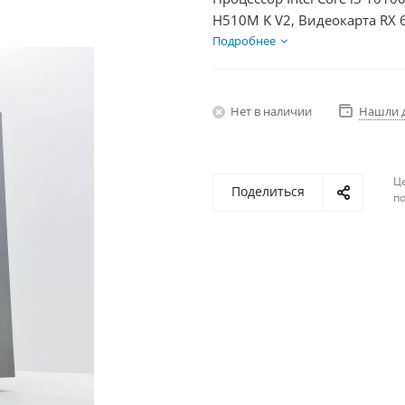
H510M K V2, Видеокарта RX 
HDD 2Тб, БП 500Вт
Подробнее
Нет в наличии
Нашли 
Ц
Поделиться
по