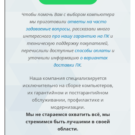
Чтобы помочь Вам с выбором компьютера
мы приготовили
ответы на часто
задаваемые вопросы
, рассказали много
интересного
про нашу гарантию на ПК
и
техническую поддержку покупателей,
перечислили доступные
способы оплаты
и
уточнили информацию
о вариантах
доставки ПК
.
Наша компания специализируется
исключительно на сборке компьютеров,
их гарантийном и постгарантийном
обслуживании, профилактике и
модернизации.
Мы не стараемся охватить всё, мы
стремимся быть лучшими в своей
области.