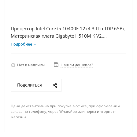
Процессор Intel Core i5 10400F 12x4.3 ГГц TDP 65Вт,
Материнская плата Gigabyte H510M K V2,
Видеокарта RX 6500XT 4Гб, Память DDR4 16Gb,
Подробнее
Диски SSD 250Гб, БП 500Вт
Нет в наличии
Нашли дешевле?
Поделиться
Цена действительна при покупке в офисе, при оформлении
заказа по телефону, через WhatsApp или через интернет-
магазин.