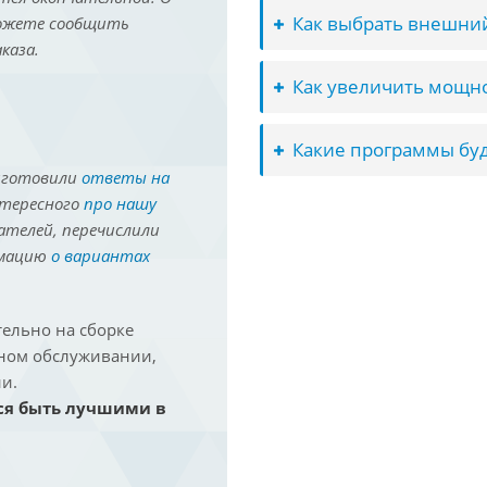
Как выбрать внешний
можете сообщить
каза.
Как увеличить мощно
Какие программы буд
иготовили
ответы на
нтересного
про нашу
ателей, перечислили
рмацию
о вариантах
ельно на сборке
йном обслуживании,
и.
ся быть лучшими в