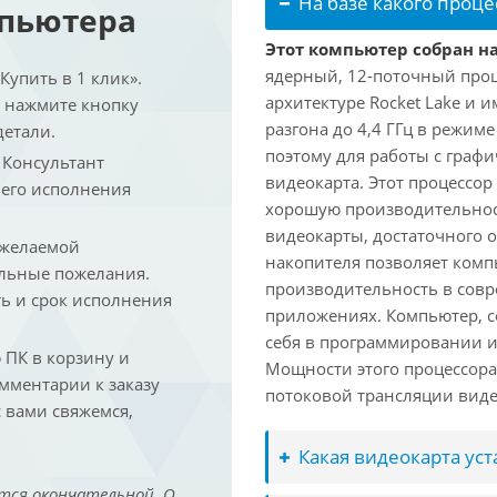
На базе какого проце
мпьютера
Этот компьютер собран на 
ядерный, 12-поточный проц
упить в 1 клик».
архитектуре Rocket Lake и 
и нажмите кнопку
разгона до 4,4 ГГц в режим
детали.
поэтому для работы с граф
. Консультант
видеокарта. Этот процессор
 его исполнения
хорошую производительност
видеокарты, достаточного 
 желаемой
накопителя позволяет комп
льные пожелания.
производительность в сов
ть и срок исполнения
приложениях. Компьютер, с
себя в программировании и
ПК в корзину и
Мощности этого процессора 
омментарии к заказу
потоковой трансляции виде
 вами свяжемся,
Какая видеокарта ус
тся окончательной. О