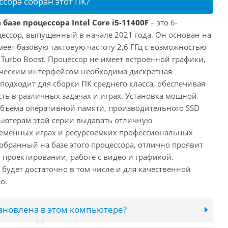
ссора собран этот ПК?
базе процессора Intel Core i5-11400F
– это 6-
ессор, выпущенный в начале 2021 года. Он основан на
имеет базовую тактовую частоту 2,6 ГГц с возможностью
е Turbo Boost. Процессор не имеет встроенной графики,
ическим интерфейсом необходима дискретная
 подходит для сборки ПК среднего класса, обеспечивая
ь в различных задачах и играх. Установка мощной
объема оперативной памяти, производительного SSD
ьютерам этой серии выдавать отличную
ременных играх и ресурсоемких профессиональных
обранный на базе этого процессора, отлично проявит
 проектировании, работе с видео и графикой.
будет достаточно в том числе и для качественной
о.
тановлена в этом компьютере?