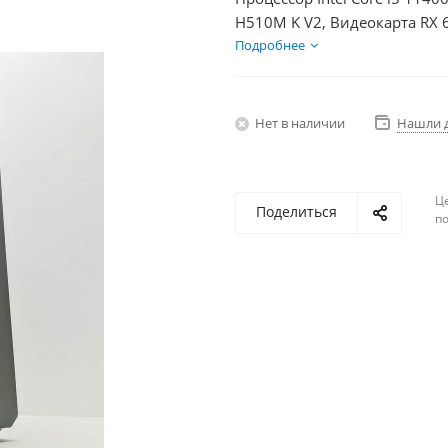
H510M K V2, Видеокарта RX 
HDD 1Тб, БП 500Вт
Подробнее
Нет в наличии
Нашли 
Ц
Поделиться
по