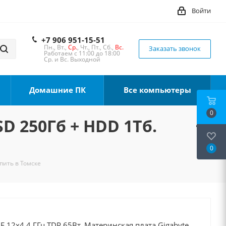
Войти
+7 906 951-15-51
Пн., Вт.,
Ср.
, Чт., Пт., Сб.,
Вс.
Заказать звонок
Работаем с 11:00 до 18:00
Ср. и Вс. Выходной
Домашние ПК
Все компьютеры
0
SD 250Гб + HDD 1Тб.
0
упить в Томске
0F 12x4.4 ГГц TDP 65Вт, Материнская плата Gigabyte