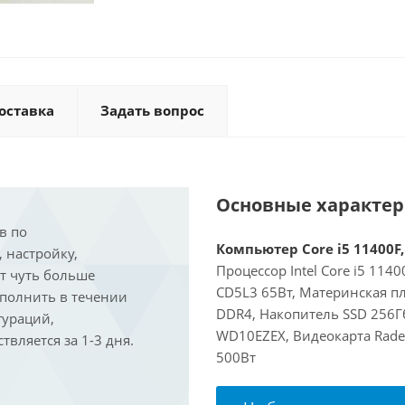
оставка
Задать вопрос
Основные характе
в по
Компьютер Core i5 11400F,
, настройку,
Процессор Intel Core i5 114
ит чуть больше
CD5L3 65Вт, Материнская пл
ыполнить в течении
DDR4, Накопитель SSD 256Гб
гураций,
WD10EZEX, Видеокарта Rade
вляется за 1-3 дня.
500Вт