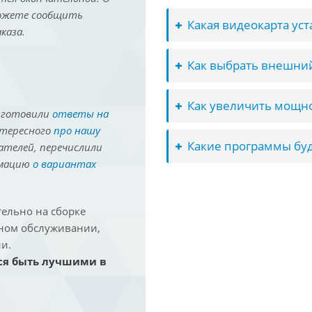
можете сообщить
Какая видеокарта ус
каза.
Как выбрать внешний
Как увеличить мощно
иготовили
ответы на
нтересного
про нашу
Какие программы буд
ателей, перечислили
рмацию
о вариантах
ельно на сборке
йном обслуживании,
и.
ся быть лучшими в