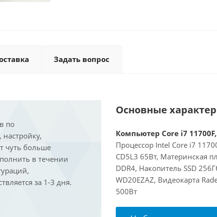
оставка
Задать вопрос
Основные характе
в по
Компьютер Core i7 11700F,
, настройку,
Процессор Intel Core i7 117
ит чуть больше
CD5L3 65Вт, Материнская пл
ыполнить в течении
DDR4, Накопитель SSD 256Гб
гураций,
WD20EZAZ, Видеокарта Rade
вляется за 1-3 дня.
500Вт