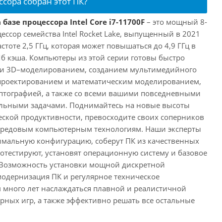
ссора собран этот ПК?
базе процессора Intel Core i7-11700F
– это мощный 8-
ссор семейства Intel Rocket Lake, выпущенный в 2021
астоте 2,5 ГГц, которая может повышаться до 4,9 ГГц в
Мб кэша. Компьютеры из этой серии готовы быстро
м и 3D–моделированием, созданием мультимедийного
 проектированием и математическим моделированием,
тографией, а также со всеми вашими повседневными
ьными задачами. Поднимайтесь на новые высоты
ской продуктивности, превосходите своих соперников
передовым компьютерным технологиям. Наши эксперты
имальную конфигурацию, соберут ПК из качественных
отестируют, установят операционную систему и базовое
 Возможность установки мощной дискретной
одернизация ПК и регулярное техническое
 много лет наслаждаться плавной и реалистичной
ных игр, а также эффективно решать все остальные