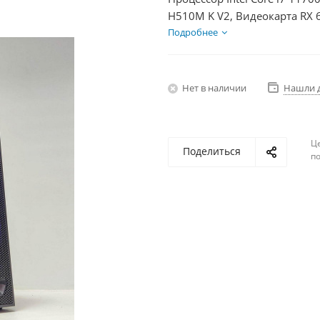
H510M K V2, Видеокарта RX 
HDD 2Тб, БП 500Вт
Подробнее
Нет в наличии
Нашли 
Ц
Поделиться
по