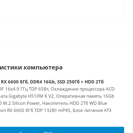
ристики компьютера
 RX 6600 8Гб, DDR4 16Gb, SSD 250Гб + HDD 2Тб
00F 16x4.9 ГГц TDP 65Вт, Охлаждение процессора ACD
ата Gigabyte H510M K V2, Оперативная память 16Gb
 M.2 Silicon Power, Накопитель HDD 2Тб WD Blue
on RX 6600 8Гб TDP 132Вт mP45, Блок питания ATX