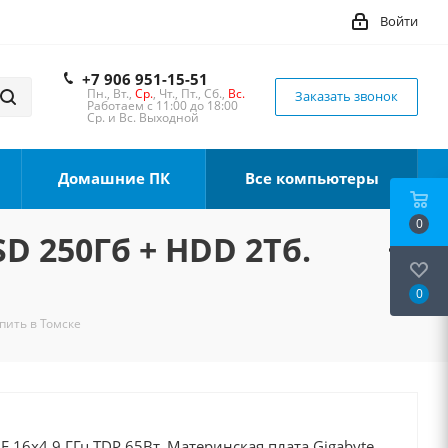
Войти
+7 906 951-15-51
Пн., Вт.,
Ср.
, Чт., Пт., Сб.,
Вс.
Заказать звонок
Работаем с 11:00 до 18:00
Ср. и Вс. Выходной
Домашние ПК
Все компьютеры
0
SD 250Гб + HDD 2Тб.
0
упить в Томске
0F 16x4.9 ГГц TDP 65Вт, Материнская плата Gigabyte