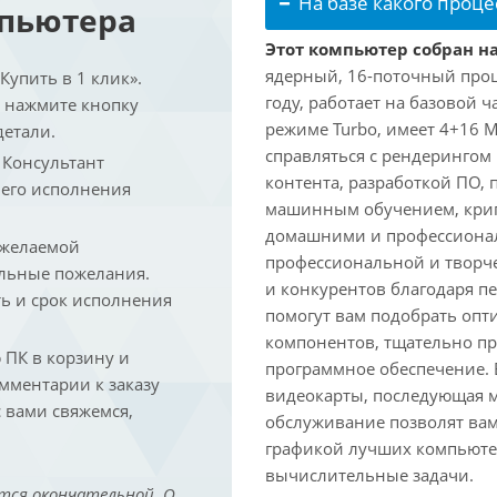
На базе какого проце
мпьютера
Этот компьютер собран на 
ядерный, 16-поточный проце
упить в 1 клик».
году, работает на базовой ч
и нажмите кнопку
режиме Turbo, имеет 4+16 
детали.
справляться с рендеринго
. Консультант
контента, разработкой ПО,
 его исполнения
машинным обучением, крип
домашними и профессионал
 желаемой
профессиональной и творче
льные пожелания.
и конкурентов благодаря 
ть и срок исполнения
помогут вам подобрать опт
компонентов, тщательно пр
ПК в корзину и
программное обеспечение.
омментарии к заказу
видеокарты, последующая м
 вами свяжемся,
обслуживание позволят вам
графикой лучших компьютер
вычислительные задачи.
тся окончательной. О