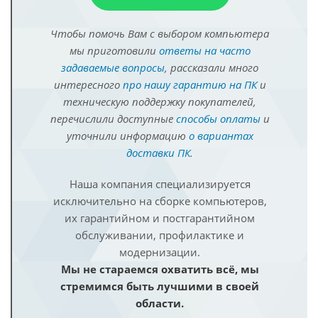
Чтобы помочь Вам с выбором компьютера
мы приготовили
ответы на часто
задаваемые вопросы
, рассказали много
интересного
про нашу гарантию на ПК
и
техническую поддержку покупателей,
перечислили доступные
способы оплаты
и
уточнили информацию
о вариантах
доставки ПК
.
Наша компания специализируется
исключительно на сборке компьютеров,
их гарантийном и постгарантийном
обслуживании, профилактике и
модернизации.
Мы не стараемся охватить всё, мы
стремимся быть лучшими в своей
области.