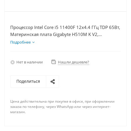
Процессор Intel Core i5 11400F 12x4.4 ГГц TDP 65Вт,
Материнская плата Gigabyte H510M K V2,
Видеокарта RX 6500XT 4Гб, Память DDR4 8Gb,
Подробнее
Диски SSD 250Гб, БП 500Вт
Нет в наличии
Нашли дешевле?
Поделиться
Цена действительна при покупке в офисе, при оформлении
заказа по телефону, через WhatsApp или через интернет-
магазин.