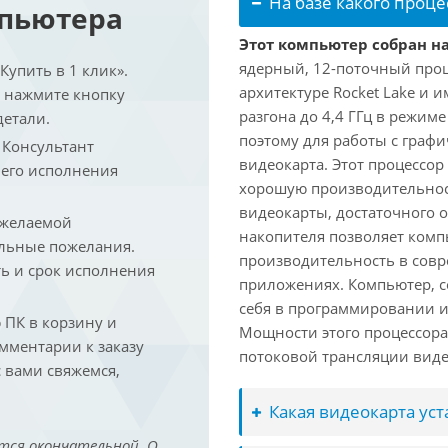
На базе какого проце
мпьютера
Этот компьютер собран на 
ядерный, 12-поточный проц
упить в 1 клик».
архитектуре Rocket Lake и 
и нажмите кнопку
разгона до 4,4 ГГц в режим
детали.
поэтому для работы с граф
. Консультант
видеокарта. Этот процессор
 его исполнения
хорошую производительност
видеокарты, достаточного 
 желаемой
накопителя позволяет комп
льные пожелания.
производительность в сов
ть и срок исполнения
приложениях. Компьютер, с
себя в программировании и
ПК в корзину и
Мощности этого процессора 
омментарии к заказу
потоковой трансляции виде
 вами свяжемся,
Какая видеокарта ус
тся окончательной. О