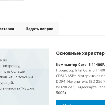
оставка
Задать вопрос
Основные характе
в по
Компьютер Core i5 11400F,
, настройку,
Процессор Intel Core i5 114
ит чуть больше
CD5L3 65Вт, Материнская пл
ыполнить в течении
DDR4, Накопитель SSD 256Гб
гураций,
WD20EZAZ, Видеокарта Rade
вляется за 1-3 дня.
500Вт