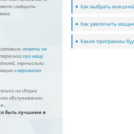
Как выбрать внешний
можете сообщить
каза.
Как увеличить мощно
Какие программы буд
иготовили
ответы на
нтересного
про нашу
ателей, перечислили
рмацию
о вариантах
ельно на сборке
йном обслуживании,
и.
ся быть лучшими в