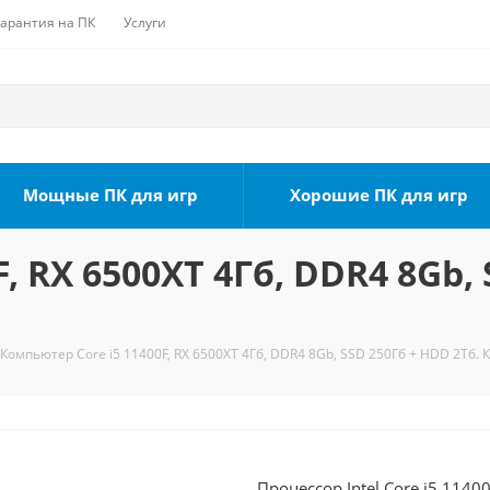
Гарантия на ПК
Услуги
Мощные ПК для игр
Хорошие ПК для игр
, RX 6500XT 4Гб, DDR4 8Gb, 
Компьютер Core i5 11400F, RX 6500XT 4Гб, DDR4 8Gb, SSD 250Гб + HDD 2Тб. 
Процессор Intel Core i5 1140