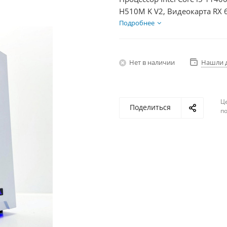
H510M K V2, Видеокарта RX 
HDD 2Тб, БП 500Вт
Подробнее
Нет в наличии
Нашли 
Ц
Поделиться
по