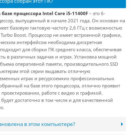
ссора собран этот ПК?
базе процессора Intel Core i5-11400F
– это 6-
ессор, выпущенный в начале 2021 года. Он основан на
имеет базовую тактовую частоту 2,6 ГГц с возможностью
е Turbo Boost. Процессор не имеет встроенной графики,
ическим интерфейсом необходима дискретная
 подходит для сборки ПК среднего класса, обеспечивая
ь в различных задачах и играх. Установка мощной
объема оперативной памяти, производительного SSD
ьютерам этой серии выдавать отличную
ременных играх и ресурсоемких профессиональных
обранный на базе этого процессора, отлично проявит
 проектировании, работе с видео и графикой.
будет достаточно в том числе и для качественной
о.
тановлена в этом компьютере?