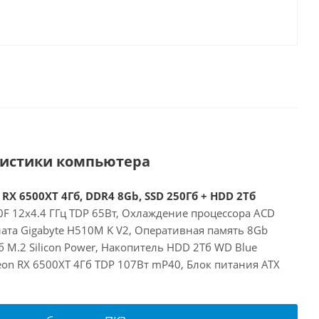
ристики компьютера
 RX 6500XT 4Гб, DDR4 8Gb, SSD 250Гб + HDD 2Тб
00F 12x4.4 ГГц TDP 65Вт, Охлаждение процессора ACD
ата Gigabyte H510M K V2, Оперативная память 8Gb
 M.2 Silicon Power, Накопитель HDD 2Тб WD Blue
on RX 6500XT 4Гб TDP 107Вт mP40, Блок питания ATX