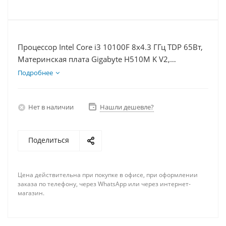
Процессор Intel Core i3 10100F 8x4.3 ГГц TDP 65Вт,
Материнская плата Gigabyte H510M K V2,
Видеокарта RX 6650XT 8Гб, Память DDR4 32Gb,
Подробнее
Диски SSD 120Гб + HDD 2Тб, БП 500Вт
Нет в наличии
Нашли дешевле?
Поделиться
Цена действительна при покупке в офисе, при оформлении
заказа по телефону, через WhatsApp или через интернет-
магазин.