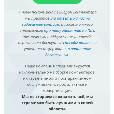
Чтобы помочь Вам с выбором компьютера
мы приготовили
ответы на часто
задаваемые вопросы
, рассказали много
интересного
про нашу гарантию на ПК
и
техническую поддержку покупателей,
перечислили доступные
способы оплаты
и
уточнили информацию
о вариантах
доставки ПК
.
Наша компания специализируется
исключительно на сборке компьютеров,
их гарантийном и постгарантийном
обслуживании, профилактике и
модернизации.
Мы не стараемся охватить всё, мы
стремимся быть лучшими в своей
области.