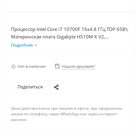
Процессор Intel Core i7 10700F 16x4.8 ГГц TDP 65Вт,
Материнская плата Gigabyte H510M K V2,
Видеокарта RX 6600 8Гб, Память DDR4 16Gb,
Подробнее
Диски SSD 120Гб, БП 500Вт
Нет в наличии
Нашли дешевле?
Поделиться
Цена действительна при покупке в офисе, при оформлении
заказа по телефону, через WhatsApp или через интернет-
магазин.