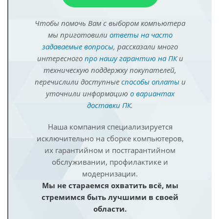
Чтобы помочь Вам с выбором компьютера
мы приготовили
ответы на часто
задаваемые вопросы
, рассказали много
интересного
про нашу гарантию на ПК
и
техническую поддержку покупателей,
перечислили доступные
способы оплаты
и
уточнили информацию
о вариантах
доставки ПК
.
Наша компания специализируется
исключительно на сборке компьютеров,
их гарантийном и постгарантийном
обслуживании, профилактике и
модернизации.
Мы не стараемся охватить всё, мы
стремимся быть лучшими в своей
области.