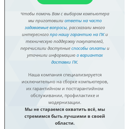
Чтобы помочь Вам с выбором компьютера
мы приготовили
ответы на часто
задаваемые вопросы
, рассказали много
интересного
про нашу гарантию на ПК
и
техническую поддержку покупателей,
перечислили доступные
способы оплаты
и
уточнили информацию
о вариантах
доставки ПК
.
Наша компания специализируется
исключительно на сборке компьютеров,
их гарантийном и постгарантийном
обслуживании, профилактике и
модернизации.
Мы не стараемся охватить всё, мы
стремимся быть лучшими в своей
области.