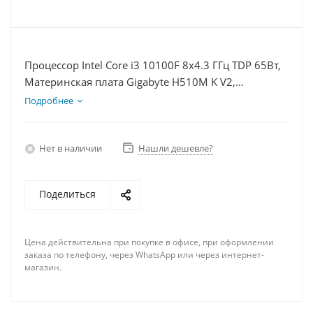
Процессор Intel Core i3 10100F 8x4.3 ГГц TDP 65Вт,
Материнская плата Gigabyte H510M K V2,
Видеокарта RX 6600 8Гб, Память DDR4 16Gb,
Подробнее
Диски SSD 120Гб + HDD 2Тб, БП 500Вт
Нет в наличии
Нашли дешевле?
Поделиться
Цена действительна при покупке в офисе, при оформлении
заказа по телефону, через WhatsApp или через интернет-
магазин.