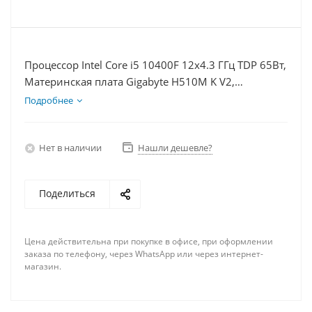
Процессор Intel Core i5 10400F 12x4.3 ГГц TDP 65Вт,
Материнская плата Gigabyte H510M K V2,
Видеокарта RX 6600 8Гб, Память DDR4 16Gb,
Подробнее
Диски SSD 120Гб + HDD 2Тб, БП 500Вт
Нет в наличии
Нашли дешевле?
Поделиться
Цена действительна при покупке в офисе, при оформлении
заказа по телефону, через WhatsApp или через интернет-
магазин.