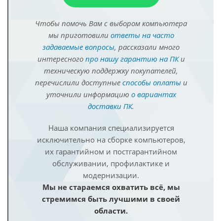
Чтобы помочь Вам с выбором компьютера
мы приготовили
ответы на часто
задаваемые вопросы
, рассказали много
интересного
про нашу гарантию на ПК
и
техническую поддержку покупателей,
перечислили доступные
способы оплаты
и
уточнили информацию
о вариантах
доставки ПК
.
Наша компания специализируется
исключительно на сборке компьютеров,
их гарантийном и постгарантийном
обслуживании, профилактике и
модернизации.
Мы не стараемся охватить всё, мы
стремимся быть лучшими в своей
области.