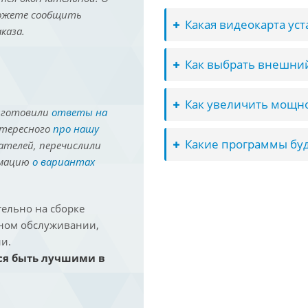
можете сообщить
Какая видеокарта ус
каза.
Как выбрать внешний
Как увеличить мощно
иготовили
ответы на
нтересного
про нашу
Какие программы буд
ателей, перечислили
рмацию
о вариантах
ельно на сборке
йном обслуживании,
и.
ся быть лучшими в