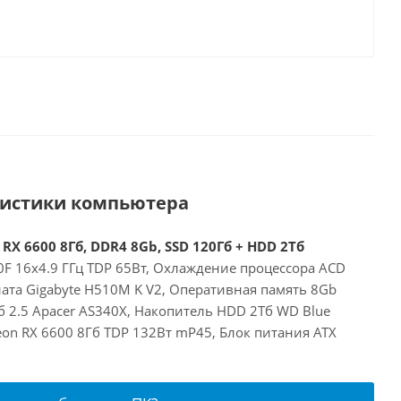
ристики компьютера
 RX 6600 8Гб, DDR4 8Gb, SSD 120Гб + HDD 2Тб
00F 16x4.9 ГГц TDP 65Вт, Охлаждение процессора ACD
ата Gigabyte H510M K V2, Оперативная память 8Gb
 2.5 Apacer AS340X, Накопитель HDD 2Тб WD Blue
on RX 6600 8Гб TDP 132Вт mP45, Блок питания ATX