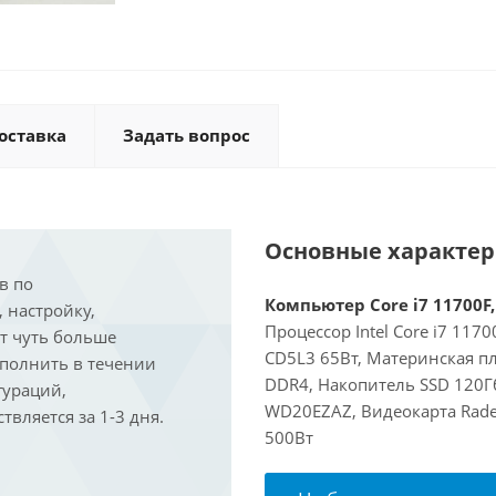
оставка
Задать вопрос
Основные характе
в по
Компьютер Core i7 11700F,
, настройку,
Процессор Intel Core i7 117
ит чуть больше
CD5L3 65Вт, Материнская пл
ыполнить в течении
DDR4, Накопитель SSD 120Гб
гураций,
WD20EZAZ, Видеокарта Rade
вляется за 1-3 дня.
500Вт