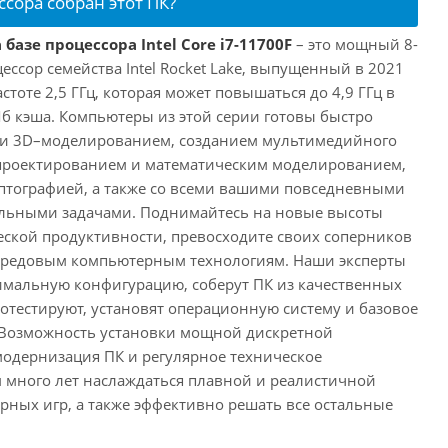
ссора собран этот ПК?
базе процессора Intel Core i7-11700F
– это мощный 8-
ссор семейства Intel Rocket Lake, выпущенный в 2021
астоте 2,5 ГГц, которая может повышаться до 4,9 ГГц в
Мб кэша. Компьютеры из этой серии готовы быстро
м и 3D–моделированием, созданием мультимедийного
 проектированием и математическим моделированием,
тографией, а также со всеми вашими повседневными
ьными задачами. Поднимайтесь на новые высоты
ской продуктивности, превосходите своих соперников
передовым компьютерным технологиям. Наши эксперты
имальную конфигурацию, соберут ПК из качественных
отестируют, установят операционную систему и базовое
 Возможность установки мощной дискретной
одернизация ПК и регулярное техническое
 много лет наслаждаться плавной и реалистичной
ных игр, а также эффективно решать все остальные