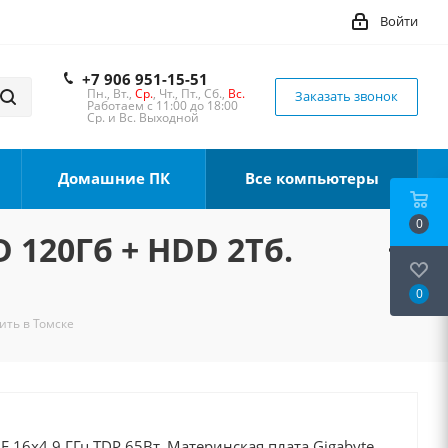
Войти
+7 906 951-15-51
Пн., Вт.,
Ср.
, Чт., Пт., Сб.,
Вс.
Заказать звонок
Работаем с 11:00 до 18:00
Ср. и Вс. Выходной
Домашние ПК
Все компьютеры
0
D 120Гб + HDD 2Тб.
0
пить в Томске
0F 16x4.9 ГГц TDP 65Вт, Материнская плата Gigabyte