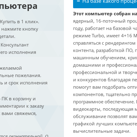
На базе какого проце
мпьютера
Этот компьютер собран на 
ядерный, 16-поточный проце
упить в 1 клик».
году, работает на базовой ч
и нажмите кнопку
режиме Turbo, имеет 4+16 
детали.
справляться с рендеринго
. Консультант
контента, разработкой ПО,
 его исполнения
машинным обучением, крип
домашними и профессионал
 желаемой
профессиональной и творче
льные пожелания.
и конкурентов благодаря 
ть и срок исполнения
помогут вам подобрать опт
компонентов, тщательно пр
ПК в корзину и
программное обеспечение.
омментарии к заказу
видеокарты, последующая м
 вами свяжемся,
обслуживание позволят вам
графикой лучших компьютер
вычислительные задачи.
тся окончательной. О