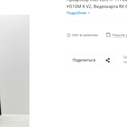
H510M K V2, Видеокарта RX 
HDD 2Тб, БП 500Вт
Подробнее
Нет в наличии
Нашли 
Ц
Поделиться
по