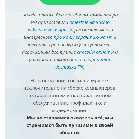
Чтобы помочь Вам с выбором компьютера
мы приготовили
ответы на часто
задаваемые вопросы
, рассказали много
интересного
про нашу гарантию на ПК
и
техническую поддержку покупателей,
перечислили доступные
способы оплаты
и
уточнили информацию
о вариантах
доставки ПК
.
Наша компания специализируется
исключительно на сборке компьютеров,
их гарантийном и постгарантийном
обслуживании, профилактике и
модернизации.
Мы не стараемся охватить всё, мы
стремимся быть лучшими в своей
области.