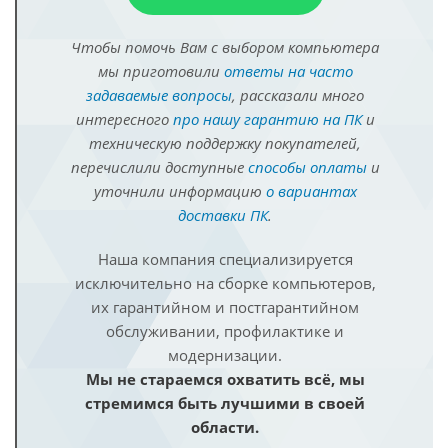
Чтобы помочь Вам с выбором компьютера
мы приготовили
ответы на часто
задаваемые вопросы
, рассказали много
интересного
про нашу гарантию на ПК
и
техническую поддержку покупателей,
перечислили доступные
способы оплаты
и
уточнили информацию
о вариантах
доставки ПК
.
Наша компания специализируется
исключительно на сборке компьютеров,
их гарантийном и постгарантийном
обслуживании, профилактике и
модернизации.
Мы не стараемся охватить всё, мы
стремимся быть лучшими в своей
области.