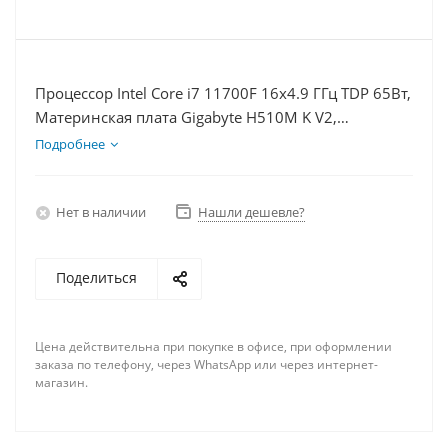
Процессор Intel Core i7 11700F 16x4.9 ГГц TDP 65Вт,
Материнская плата Gigabyte H510M K V2,
Видеокарта RX 6650XT 8Гб, Память DDR4 16Gb,
Подробнее
Диски SSD 1000Гб + HDD 1Тб, БП 500Вт
Нет в наличии
Нашли дешевле?
Поделиться
Цена действительна при покупке в офисе, при оформлении
заказа по телефону, через WhatsApp или через интернет-
магазин.